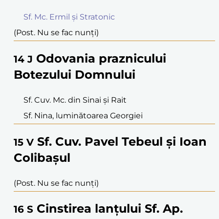
Sf. Mc. Ermil și Stratonic
(Post. Nu se fac nunți)
Odovania praznicului
14
J
Botezului Domnului
Sf. Cuv. Mc. din Sinai și Rait
Sf. Nina, luminătoarea Georgiei
Sf. Cuv. Pavel Tebeul și Ioan
15
V
Colibașul
(Post. Nu se fac nunți)
Cinstirea lanțului Sf. Ap.
16
S