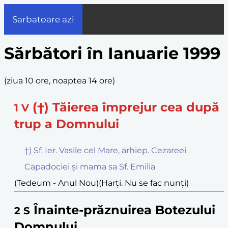
Sarbatoare azi
Sărbători în Ianuarie 1999
(
ziua 10 ore, noaptea 14 ore
)
(†) Tăierea împrejur cea după
1
V
trup a Domnului
†) Sf. Ier. Vasile cel Mare, arhiep. Cezareei
Capadociei și mama sa Sf. Emilia
(Tedeum - Anul Nou)
(Harți. Nu se fac nunți)
Înainte-prăznuirea Botezului
2
S
Domnului