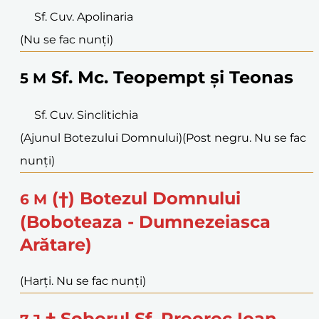
Sf. Cuv. Apolinaria
(Nu se fac nunți)
Sf. Mc. Teopempt și Teonas
5
M
Sf. Cuv. Sinclitichia
(Ajunul Botezului Domnului)
(Post negru. Nu se fac
nunți)
(†) Botezul Domnului
6
M
(Boboteaza - Dumnezeiasca
Arătare)
(Harți. Nu se fac nunți)
† Soborul Sf. Prooroc Ioan