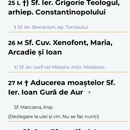
†) Sf. Ier. Grigorie Teologul,
25
L
arhiep. Constantinopolului
† Sf. Ier. Bretanion, ep. Tomisului
Sf. Cuv. Xenofont, Maria,
26
M
Arcadie și Ioan
†) Sf. Ier. Iosif cel Milostiv, mitr. Moldovei
† Aducerea moaștelor Sf.
27
M
Ier. Ioan Gură de Aur
Sf. Marciana, împ.
(Dezlegare la ulei și vin. Nu se fac nunți)