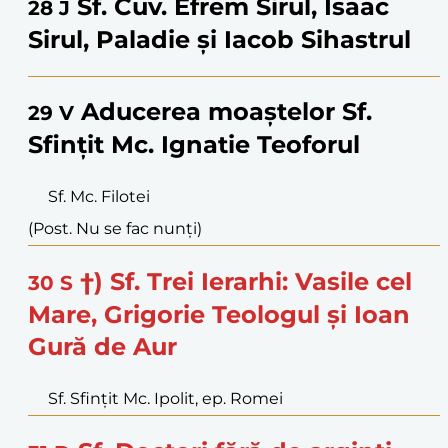
Sf. Cuv. Efrem Sirul, Isaac
28
J
Sirul, Paladie și Iacob Sihastrul
Aducerea moaștelor Sf.
29
V
Sfințit Mc. Ignatie Teoforul
Sf. Mc. Filotei
(Post. Nu se fac nunți)
†) Sf. Trei Ierarhi: Vasile cel
30
S
Mare, Grigorie Teologul și Ioan
Gură de Aur
Sf. Sfințit Mc. Ipolit, ep. Romei