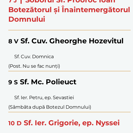
7
J
Botezătorul și Înaintemergătorul
Domnului
Sf. Cuv. Gheorghe Hozevitul
8
V
Sf. Cuv. Domnica
(Post. Nu se fac nunți)
Sf. Mc. Polieuct
9
S
Sf. Ier. Petru, ep. Sevastiei
(Sâmbăta după Botezul Domnului)
Sf. Ier. Grigorie, ep. Nyssei
10
D