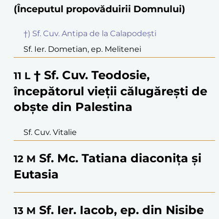
(Începutul propovăduirii Domnului)
†) Sf. Cuv. Antipa de la Calapodești
Sf. Ier. Dometian, ep. Melitenei
† Sf. Cuv. Teodosie,
11
L
începătorul vieții călugărești de
obște din Palestina
Sf. Cuv. Vitalie
Sf. Mc. Tatiana diaconița și
12
M
Eutasia
Sf. Ier. Iacob, ep. din Nisibe
13
M