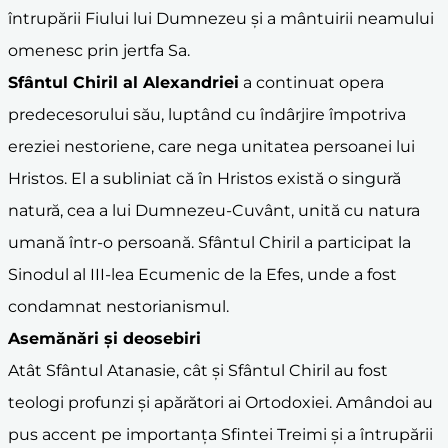
întrupării Fiului lui Dumnezeu și a mântuirii neamului
omenesc prin jertfa Sa.
Sfântul Chiril al Alexandriei
a continuat opera
predecesorului său, luptând cu îndârjire împotriva
ereziei nestoriene, care nega unitatea persoanei lui
Hristos. El a subliniat că în Hristos există o singură
natură, cea a lui Dumnezeu-Cuvânt, unită cu natura
umană într-o persoană. Sfântul Chiril a participat la
Sinodul al III-lea Ecumenic de la Efes, unde a fost
condamnat nestorianismul.
Asemănări și deosebiri
Atât Sfântul Atanasie, cât și Sfântul Chiril au fost
teologi profunzi și apărători ai Ortodoxiei. Amândoi au
pus accent pe importanța Sfintei Treimi și a întrupării