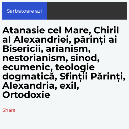
Sarbatoare azi
Atanasie cel Mare, Chiril
al Alexandriei, părinți ai
Bisericii, arianism,
nestorianism, sinod,
ecumenic, teologie
dogmatică, Sfinții Părinți,
Alexandria, exil,
Ortodoxie
Share