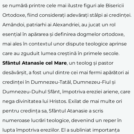
se numără printre cele mai ilustre figuri ale Bisericii
Ortodoxe, fiind considerați adevărați stâlpi ai credinței.
Amândoi, patriarhi ai Alexandriei, au jucat un rol
esențial în apărarea și definirea dogmelor ortodoxe,
mai ales în contextul unor dispute teologice aprinse
care au zguduit lumea creștină în primele secole.
Sfântul Atanasie cel Mare
, un teolog și pastor
desăvârșit, a fost unul dintre cei mai fermi apărători ai
credinței în Dumnezeu-Tatăl, Dumnezeu-Fiul și
Dumnezeu-Duhul Sfânt, împotriva ereziei ariene, care
nega divinitatea lui Hristos. Exilat de mai multe ori
pentru credința sa, Sfântul Atanasie a scris
numeroase lucrări teologice, devenind un reper în
lupta împotriva ereziilor. El a subliniat importanța