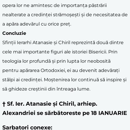
opera lor ne amintesc de importanța păstrării
nealterate a credinței strămoșești și de necesitatea de
a apăra adevărul cu orice preț.
Concluzie
Sfinții Ierarhi Atanasie și Chiril reprezintă două dintre
cele mai importante figuri ale istoriei Bisericii. Prin
teologia lor profundă și prin lupta lor neobosită
pentru apărarea Ortodoxiei, ei au devenit adevărați
stâlpi ai credinței. Moștenirea lor continuă să inspire și
să ghideze creștinii din întreaga lume.
† Sf. Ier. Atanasie și Chiril, arhiep.
Alexandriei se sărbătoreste pe 18 IANUARIE
Sarbatori conexe: