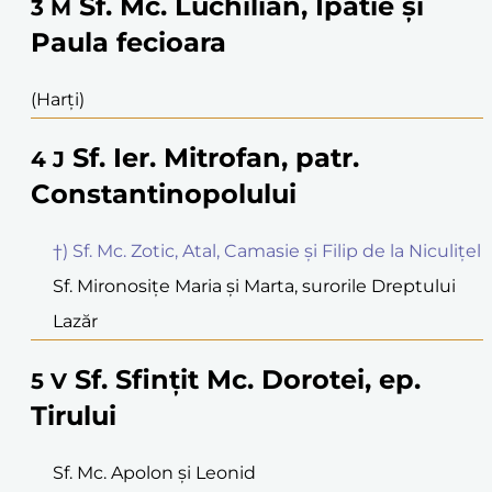
Sf. Mc. Luchilian, Ipatie și
3
M
Paula fecioara
(Harți)
Sf. Ier. Mitrofan, patr.
4
J
Constantinopolului
†) Sf. Mc. Zotic, Atal, Camasie și Filip de la Niculițel
Sf. Mironosițe Maria și Marta, surorile Dreptului
Lazăr
Sf. Sfințit Mc. Dorotei, ep.
5
V
Tirului
Sf. Mc. Apolon și Leonid