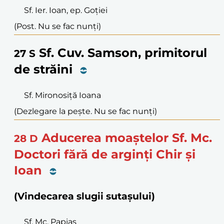
Sf. Ier. Ioan, ep. Goției
(Post. Nu se fac nunți)
Sf. Cuv. Samson, primitorul
27
S
de străini
Sf. Mironosiță Ioana
(Dezlegare la pește. Nu se fac nunți)
Aducerea moaștelor Sf. Mc.
28
D
Doctori fără de arginți Chir și
Ioan
(Vindecarea slugii sutașului)
Sf. Mc. Papias