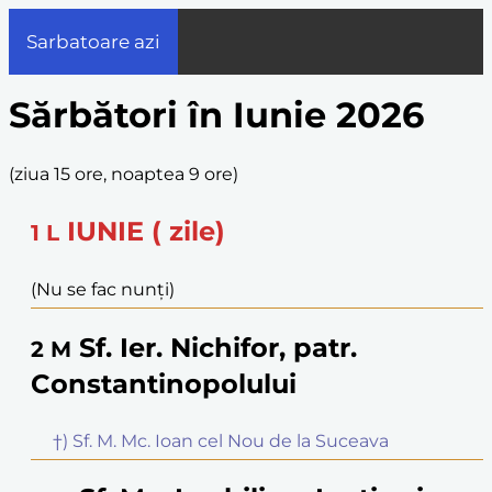
Sarbatoare azi
Sărbători în Iunie 2026
(
ziua 15 ore, noaptea 9 ore
)
IUNIE ( zile)
1
L
(Nu se fac nunți)
Sf. Ier. Nichifor, patr.
2
M
Constantinopolului
†) Sf. M. Mc. Ioan cel Nou de la Suceava