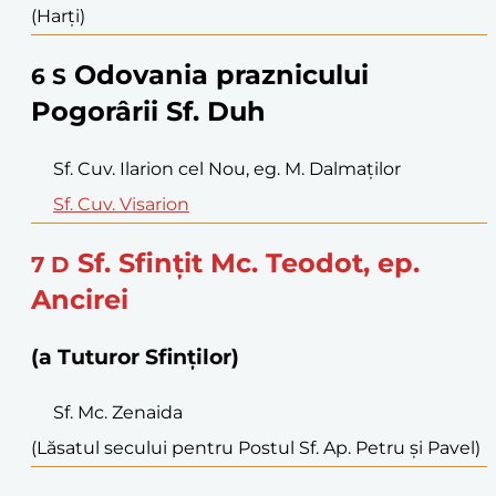
(Harți)
Odovania praznicului
6
S
Pogorârii Sf. Duh
Sf. Cuv. Ilarion cel Nou, eg. M. Dalmaților
Sf. Cuv. Visarion
Sf. Sfințit Mc. Teodot, ep.
7
D
Ancirei
(a Tuturor Sfinților)
Sf. Mc. Zenaida
(Lăsatul secului pentru Postul Sf. Ap. Petru și Pavel)