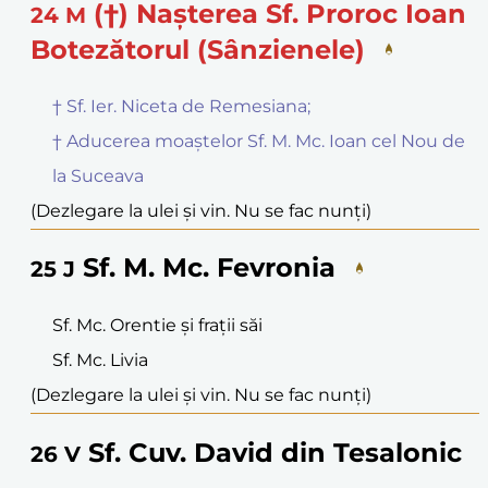
(†) Nașterea Sf. Proroc Ioan
24
M
Botezătorul (Sânzienele)
† Sf. Ier. Niceta de Remesiana;
† Aducerea moaștelor Sf. M. Mc. Ioan cel Nou de
la Suceava
(Dezlegare la ulei și vin. Nu se fac nunți)
Sf. M. Mc. Fevronia
25
J
Sf. Mc. Orentie și frații săi
Sf. Mc. Livia
(Dezlegare la ulei și vin. Nu se fac nunți)
Sf. Cuv. David din Tesalonic
26
V