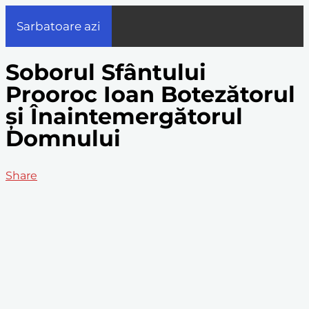
Sarbatoare azi
Soborul Sfântului
Prooroc Ioan Botezătorul
și Înaintemergătorul
Domnului
Share