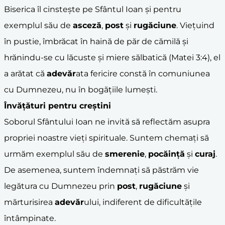
Biserica îl cinstește pe Sfântul Ioan și pentru
exemplul său de
asceză
,
post
și
rugăciune
. Viețuind
în pustie, îmbrăcat în haină de păr de cămilă și
hrănindu-se cu lăcuste și miere sălbatică (Matei 3:4), el
a arătat că
adevăr
ata fericire constă în comuniunea
cu Dumnezeu, nu în bogățiile lumești.
Învățături pentru creștini
Soborul Sfântului Ioan ne invită să reflectăm asupra
propriei noastre vieți spirituale. Suntem chemați să
urmăm exemplul său de
smerenie
,
pocăință
și
curaj
.
De asemenea, suntem îndemnați să păstrăm vie
legătura cu Dumnezeu prin
post
,
rugăciune
și
mărturisirea
adevăr
ului, indiferent de dificultățile
întâmpinate.