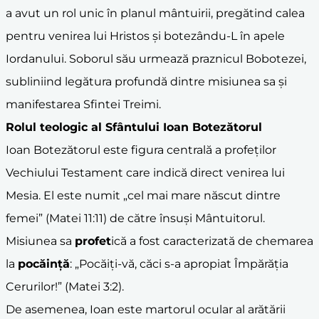
a avut un rol unic în planul mântuirii, pregătind calea
pentru venirea lui Hristos și botezându-L în apele
Iordanului. Soborul său urmează praznicul Bobotezei,
subliniind legătura profundă dintre misiunea sa și
manifestarea Sfintei Treimi.
Rolul teologic al Sfântului Ioan Botezătorul
Ioan Botezătorul este figura centrală a profeților
Vechiului Testament care indică direct venirea lui
Mesia. El este numit „cel mai mare născut dintre
femei” (Matei 11:11) de către însuși Mântuitorul.
Misiunea sa
profet
ică a fost caracterizată de chemarea
la
pocăință
: „Pocăiți-vă, căci s-a apropiat Împărăția
Cerurilor!” (Matei 3:2).
De asemenea, Ioan este martorul ocular al arătării