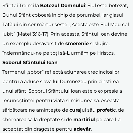
Sfintei Treimi la
Botezul Domnului
: Fiul este botezat,
Duhul Sfânt coboară în chip de porumbel, iar glasul
Tatălui din cer mărturisește: „Acesta este Fiul Meu cel
iubit” (Matei 3:16-17). Prin aceasta, Sfântul Ioan devine
un exemplu desăvârșit de
smerenie
și slujire,
îndemnându-ne pe toți să-L urmăm pe Hristos.
Soborul Sfântului Ioan
Termenul „sobor” reflectă adunarea credincioșilor
pentru a aduce slavă lui Dumnezeu prin cinstirea
unui sfânt. Soborul Sfântului Ioan este o expresie a
recunoștinței pentru viața și misiunea sa. Această
sărbătoare ne amintește de
curaj
ul său
profet
ic, de
chemarea sa la dreptate și de
martiriu
l pe care l-a
acceptat din dragoste pentru
adevăr
.