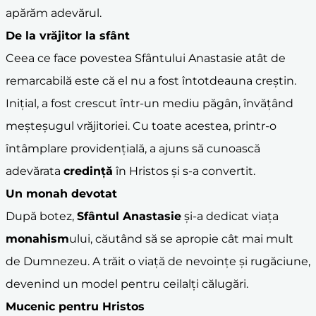
apărăm adevărul.
De la vrăjitor la sfânt
Ceea ce face povestea Sfântului Anastasie atât de
remarcabilă este că el nu a fost întotdeauna creștin.
Inițial, a fost crescut într-un mediu păgân, învățând
meșteșugul vrăjitoriei. Cu toate acestea, printr-o
întâmplare providențială, a ajuns să cunoască
adevărata
credință
în Hristos și s-a convertit.
Un monah devotat
După botez,
Sfântul Anastasie
și-a dedicat viața
monahism
ului, căutând să se apropie cât mai mult
de Dumnezeu. A trăit o viață de nevoințe și rugăciune,
devenind un model pentru ceilalți călugări.
Mucenic pentru Hristos