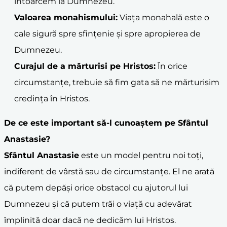
întoarcem la Dumnezeu.
Valoarea
monahism
ului:
Viața monahală este o
cale sigură spre sfințenie și spre apropierea de
Dumnezeu.
Curajul de a mărturisi pe Hristos:
În orice
circumstanțe, trebuie să fim gata să ne mărturisim
credința în Hristos.
De ce este important să-l cunoaștem pe
Sfântul
Anastasie
?
Sfântul Anastasie
este un model pentru noi toți,
indiferent de vârstă sau de circumstanțe. El ne arată
că putem depăși orice obstacol cu ajutorul lui
Dumnezeu și că putem trăi o viață cu adevărat
împlinită doar dacă ne dedicăm lui Hristos.