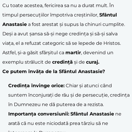
Cu toate acestea, fericirea sa nu a durat mult. În
timpul persecuțiilor împotriva creștinilor,
Sfântul
Anastasie
a fost arestat și supus la chinuri cumplite.
Deși a avut șansa să-și nege credința și să-și salva
viața, el a refuzat categoric să se lepede de Hristos.
Astfel, și-a găsit sfârșitul ca
martir
, devenind un
exemplu strălucit de
credință
și de
curaj.
Ce putem învăța de la
Sfântul Anastasie
?
Credința învinge orice:
Chiar și atunci când
suntem înconjurați de rău și de persecuție, credința
în Dumnezeu ne dă puterea de a rezista.
Importanța conversiunii:
Sfântul Anastasie
ne
arată că nu este niciodată prea târziu să ne