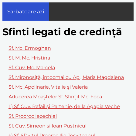
Sarbatoare azi
Sfinti legati de credință
Sf. Mc. Ermoghen
Sf. M. Mc. Hristina
Sf. Cuv. Mc. Marcela
Sf. Mironosiță, întocmai cu Ap., Maria Magdalena
Sf. Mc. Apolinarie, Vitalie și Valeria
Aducerea Moaștelor Sf. Sfințit Mc. Foca
†) Sf. Cuv. Rafail și Partenie, de la Agapia Veche
Sf. Prooroc Iezechiel
Sf. Cuv. Simeon și Ioan Pustnicul
†) Sf. Slăvitul Prooroc Ilie Tesviteanul