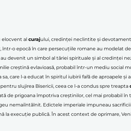
 elocvent al
curaj
ului, credinței neclintite și devotament
, într-o epocă în care persecuțiile romane au modelat desti
, au devenit un simbol al tăriei spirituale și al credinței n
ilie creștină evlavioasă, probabil într-un mediu social mo
, care l-a educat în spiritul iubirii faȓă de aproapele și al
 pentru slujirea Bisericii, ceea ce l-a condus spre treapta
ată de prigoana împotriva creștinilor, cel mai probabil î
eu nemaiîntâlnit. Edictele imperiale impuneau sacrificii r
ână la execuție publică. În acest context de oprimare, Ven