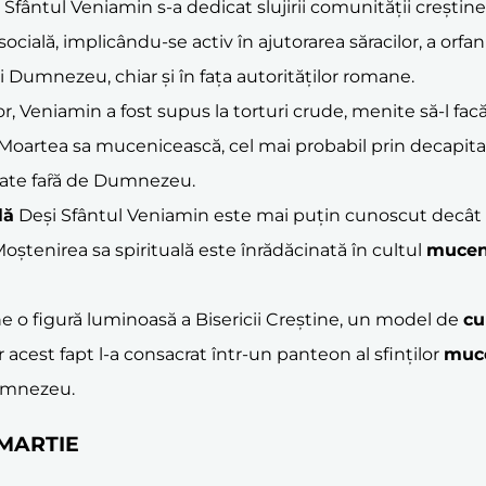
, Sfântul Veniamin s-a dedicat slujirii comunității creștin
a socială, implicându-se activ în ajutorarea săracilor, a or
i Dumnezeu, chiar și în fața autorităților romane.
or, Veniamin a fost supus la torturi crude, menite să-l fac
t. Moartea sa mucenicească, cel mai probabil prin decapita
itate faȓă de Dumnezeu.
lă
Deși Sfântul Veniamin este mai puțin cunoscut decât alț
Moștenirea sa spirituală este înrădăcinată în cultul
mucen
ne o figură luminoasă a Bisericii Creștine, un model de
cu
 acest fapt l-a consacrat într-un panteon al sfinților
muce
Dumnezeu.
1 MARTIE