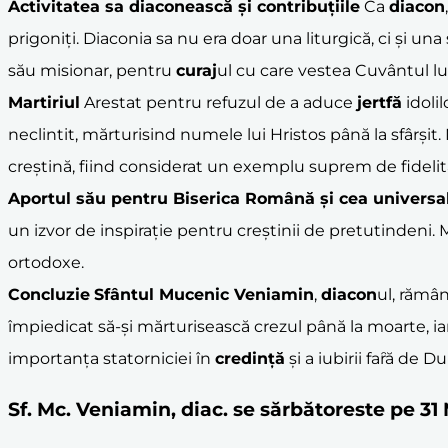
Activitatea sa
diacon
ească și contribuțiile
Ca
diacon
prigoniți. Diaconia sa nu era doar una liturgică, ci și un
său misionar, pentru
curaj
ul cu care vestea Cuvântul lu
Martiriul
Arestat pentru refuzul de a aduce
jertfă
idolil
neclintit, mărturisind numele lui Hristos până la sfârși
creștină, fiind considerat un exemplu suprem de fidel
Aportul său pentru Biserica Română și cea universa
un izvor de inspirație pentru creștinii de pretutindeni. 
ortodoxe.
Concluzie
Sfântul Mucenic Veniamin
,
diacon
ul, rămâ
împiedicat să-și mărturisească crezul până la moarte, iar
importanța statorniciei în
credință
și a iubirii faȓă de 
Sf. Mc. Veniamin, diac. se sărbătoreste pe 3