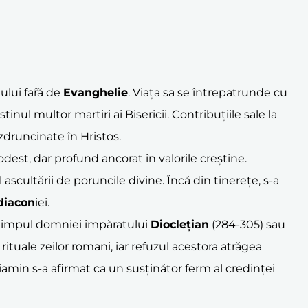
ului faȓă de
Evanghelie
. Viața sa se întrepatrunde cu
nul multor martiri ai Bisericii. Contribuțiile sale la
ezdruncinate în Hristos.
dest, dar profund ancorat în valorile creștine.
 ascultării de poruncile divine. Încă din tinerețe, s-a
diacon
iei.
n timpul domniei împăratului
Dioclețian
(284-305) sau
ituale zeilor romani, iar refuzul acestora atrăgea
iamin s-a afirmat ca un susținător ferm al credinței