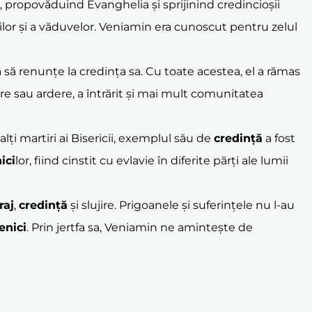
e, propovăduind Evanghelia și sprijinind credincioșii
fanilor și a văduvelor. Veniamin era cunoscut pentru zelul
ă să renunțe la credința sa. Cu toate acestea, el a rămas
re sau ardere, a întrărit și mai mult comunitatea
i martiri ai Bisericii, exemplul său de
credință
a fost
ici
lor, fiind cinstit cu evlavie în diferite părți ale lumii
raj
,
credință
și slujire. Prigoanele și suferințele nu l-au
nici
. Prin jertfa sa, Veniamin ne amintește de