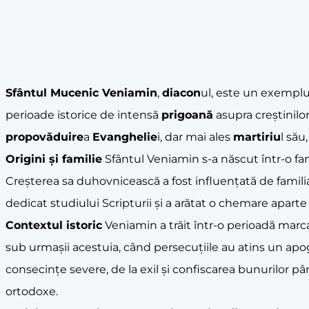
Sfântul Mucenic Veniamin
,
diacon
ul, este un exemplu
perioade istorice de intensă
prigoană
asupra creștinilor
propovăduire
a
Evanghelie
i, dar mai ales
martiriu
l său
Origini și familie
Sfântul Veniamin s-a născut într-o fam
Creșterea sa duhovnicească a fost influențată de familia sa
dedicat studiului Scripturii și a arătat o chemare aparte
Contextul istoric
Veniamin a trăit într-o perioadă marc
sub urmașii acestuia, când persecuțiile au atins un apog
consecințe severe, de la exil și confiscarea bunurilor p
ortodoxe.