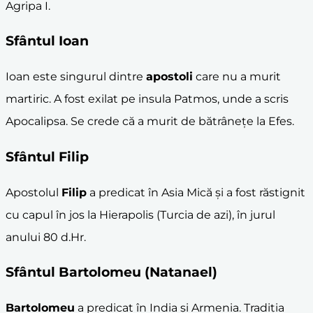
Agripa I.
Sfântul Ioan
Ioan este singurul dintre
apostoli
care nu a murit
martiric. A fost exilat pe insula Patmos, unde a scris
Apocalipsa. Se crede că a murit de bătrânețe la Efes.
Sfântul
Filip
Apostolul
Filip
a predicat în Asia Mică și a fost răstignit
cu capul în jos la Hierapolis (Turcia de azi), în jurul
anului 80 d.Hr.
Sfântul
Bartolomeu
(Natanael)
Bartolomeu
a predicat în India și Armenia. Tradiția