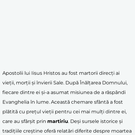
Apostolii lui Iisus Hristos au fost martorii direcți ai
vieții, morții și învierii Sale. După Înălțarea Domnului,
fiecare dintre ei și-a asumat misiunea de a răspândi
Evanghelia în lume. Această chemare sfântă a fost
plătită cu prețul vieții pentru cei mai mulți dintre ei,
care au sfârșit prin
martiriu
. Deși sursele istorice și
tradițiile creștine oferă relatări diferite despre moartea