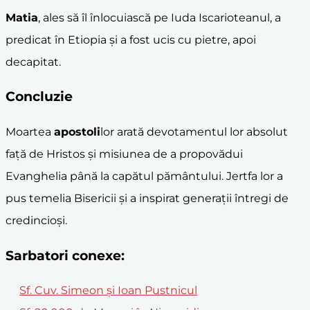
Matia
, ales să îl înlocuiască pe Iuda Iscarioteanul, a
predicat în Etiopia și a fost ucis cu pietre, apoi
decapitat.
Concluzie
Moartea
apostoli
lor arată devotamentul lor absolut
față de Hristos și misiunea de a propovădui
Evanghelia până la capătul pământului. Jertfa lor a
pus temelia Bisericii și a inspirat generații întregi de
credincioși.
Sarbatori conexe:
Sf. Cuv. Simeon și Ioan Pustnicul