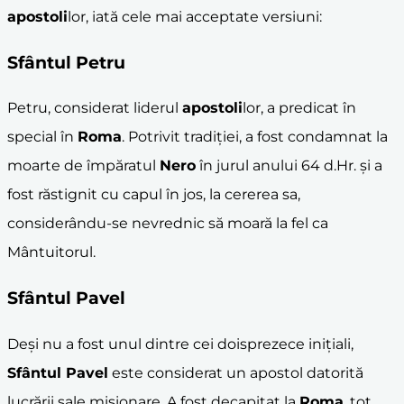
apostoli
lor, iată cele mai acceptate versiuni:
Sfântul Petru
Petru, considerat liderul
apostoli
lor, a predicat în
special în
Roma
. Potrivit tradiției, a fost condamnat la
moarte de împăratul
Nero
în jurul anului 64 d.Hr. și a
fost răstignit cu capul în jos, la cererea sa,
considerându-se nevrednic să moară la fel ca
Mântuitorul.
Sfântul Pavel
Deși nu a fost unul dintre cei doisprezece inițiali,
Sfântul Pavel
este considerat un apostol datorită
lucrării sale misionare. A fost decapitat la
Roma
, tot