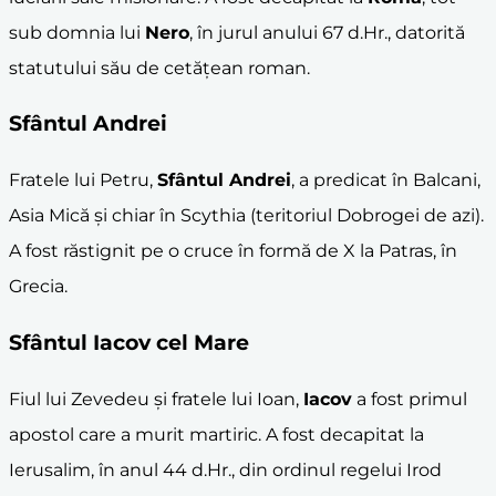
sub domnia lui
Nero
, în jurul anului 67 d.Hr., datorită
statutului său de cetățean roman.
Sfântul Andrei
Fratele lui Petru,
Sfântul Andrei
, a predicat în Balcani,
Asia Mică și chiar în Scythia (teritoriul Dobrogei de azi).
A fost răstignit pe o cruce în formă de X la Patras, în
Grecia.
Sfântul
Iacov
cel Mare
Fiul lui Zevedeu și fratele lui Ioan,
Iacov
a fost primul
apostol care a murit martiric. A fost decapitat la
Ierusalim, în anul 44 d.Hr., din ordinul regelui Irod