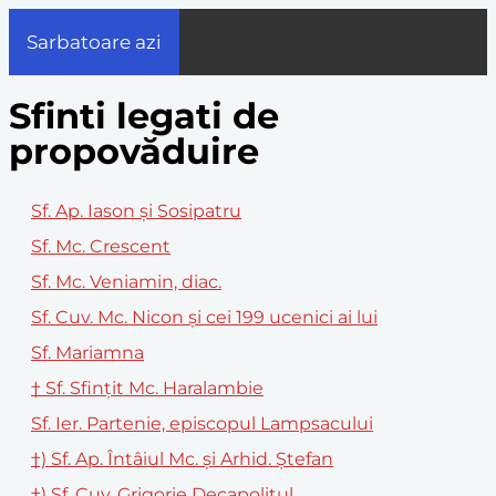
Sarbatoare azi
Sfinti legati de
propovăduire
Sf. Ap. Iason și Sosipatru
Sf. Mc. Crescent
Sf. Mc. Veniamin, diac.
Sf. Cuv. Mc. Nicon și cei 199 ucenici ai lui
Sf. Mariamna
† Sf. Sfinţit Mc. Haralambie
Sf. Ier. Partenie, episcopul Lampsacului
†) Sf. Ap. Întâiul Mc. şi Arhid. Ştefan
†) Sf. Cuv. Grigorie Decapolitul