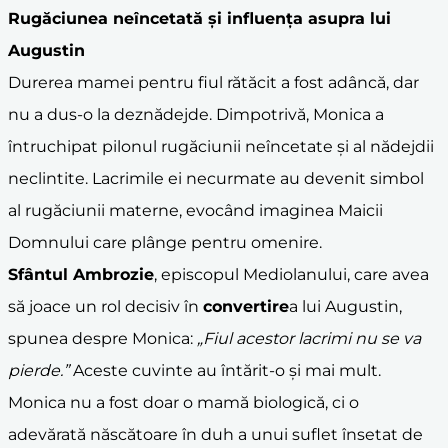
Rugăciunea neîncetată și influența asupra lui
Augustin
Durerea mamei pentru fiul rătăcit a fost adâncă, dar
nu a dus-o la deznădejde. Dimpotrivă, Monica a
întruchipat pilonul rugăciunii neîncetate și al nădejdii
neclintite. Lacrimile ei necurmate au devenit simbol
al rugăciunii materne, evocând imaginea Maicii
Domnului care plânge pentru omenire.
Sfântul Ambrozie
, episcopul Mediolanului, care avea
să joace un rol decisiv în
convertire
a lui Augustin,
spunea despre Monica:
„Fiul acestor lacrimi nu se va
pierde.”
Aceste cuvinte au întărit-o și mai mult.
Monica nu a fost doar o mamă biologică, ci o
adevărată născătoare în duh a unui suflet însetat de