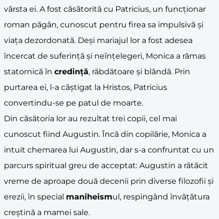
vârsta ei. A fost căsătorită cu Patricius, un funcționar
roman păgân, cunoscut pentru firea sa impulsivă și
viața dezordonată. Deși mariajul lor a fost adesea
încercat de suferință și neînțelegeri, Monica a rămas
statornică în
credință
, răbdătoare și blândă. Prin
purtarea ei, l-a câștigat la Hristos, Patricius
convertindu-se pe patul de moarte.
Din căsătoria lor au rezultat trei copii, cel mai
cunoscut fiind Augustin. Încă din copilărie, Monica a
intuit chemarea lui Augustin, dar s-a confruntat cu un
parcurs spiritual greu de acceptat: Augustin a rătăcit
vreme de aproape două decenii prin diverse filozofii și
erezii, în special
maniheism
ul, respingând învățătura
creștină a mamei sale.