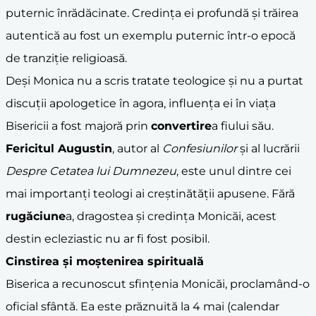
puternic înrădăcinate. Credința ei profundă și trăirea
autentică au fost un exemplu puternic într-o epocă
de tranziție religioasă.
Deși Monica nu a scris tratate teologice și nu a purtat
discuții apologetice în agora, influența ei în viața
Bisericii a fost majoră prin
convertire
a fiului său.
Fericitul Augustin
, autor al
Confesiunilor
și al lucrării
Despre Cetatea lui Dumnezeu
, este unul dintre cei
mai importanți teologi ai creștinătății apusene. Fără
rugăciune
a, dragostea și credința Monicăi, acest
destin ecleziastic nu ar fi fost posibil.
Cinstirea și moștenirea spirituală
Biserica a recunoscut sfințenia Monicăi, proclamând-o
oficial sfântă. Ea este prăznuită la 4 mai (calendar