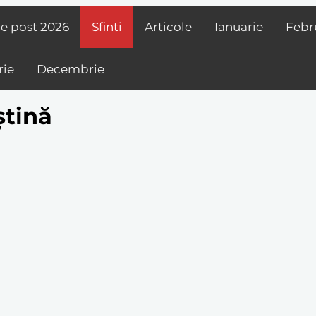
de post
2026
Sfinti
Articole
Ianuarie
Febr
ie
Decembrie
ștină