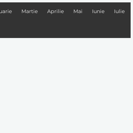
uarie
Martie
Aprilie
Mai
Iunie
Iulie