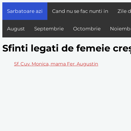
Sarbatoare azi
Cand nu se fac nunti in
Zile 
August
Septembrie
Octombrie
Noiembr
Sfinti legati de femeie cre
Sf. Cuv. Monica, mama Fer. Augustin