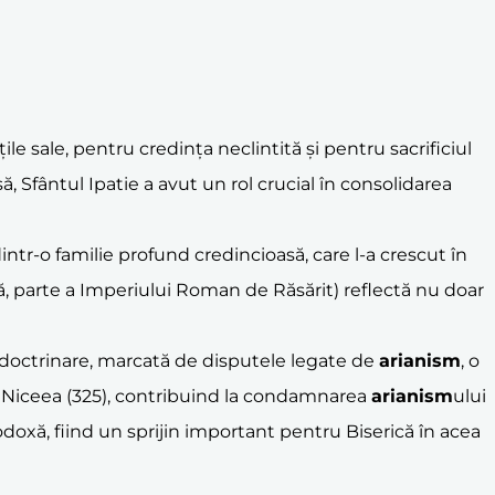
ile sale, pentru credința neclintită și pentru sacrificiul
ă, Sfântul Ipatie a avut un rol crucial în consolidarea
ntr-o familie profund credincioasă, care l-a crescut în
că, parte a Imperiului Roman de Răsărit) reflectă nu doar
ri doctrinare, marcată de disputele legate de
arianism
, o
la Niceea (325), contribuind la condamnarea
arianism
ului
rtodoxă, fiind un sprijin important pentru Biserică în acea