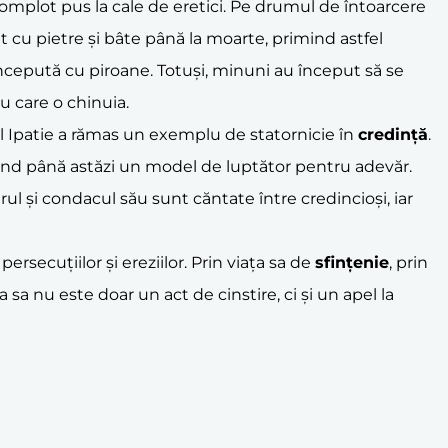
i complot pus la cale de eretici. Pe drumul de întoarcere
it cu pietre și bâte până la moarte, primind astfel
ă începută cu piroane. Totuși, minuni au început să se
u care o chinuia.
tul Ipatie a rămas un exemplu de statornicie în
credință
.
ând până astăzi un model de luptător pentru adevăr.
rul și condacul său sunt căntate între credincioși, iar
ersecuțiilor și ereziilor. Prin viața sa de
sfințenie
, prin
sa nu este doar un act de cinstire, ci și un apel la