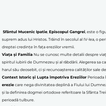
Sfântul Mucenic Ipatie
,
Episcopul Gangrei
, este o fi
suprem adus lui Hristos. Trăind în secolul al IV-lea, o pe
dreptei credințe în fața ereziilor vremii.
Viața și Familia
Nu se cunosc multe detalii despre viața 
spiritul iubirii de Dumnezeu și al răbdării. Alegerea sa c
harul său deosebit, ci și recunoașterea calităților sale 
Context Istoric și Lupta împotriva Ereziilor
Perioada î
erezie
care nega divinitatea deplină a Fiului lui Dumnez
și la definirea dogmei ortodoxe referitoare la Sfânta Trei
perioadă tulbure.