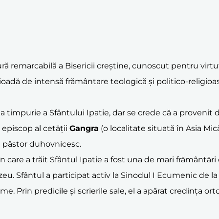
gură remarcabilă a Bisericii creștine, cunoscut pentru virtuț
rioadă de intensă frământare teologică și politico-religioas
timpurie a Sfântului Ipatie, dar se crede că a provenit di
a episcop al cetății
Gangra
(o localitate situată în Asia Mi
de păstor duhovnicesc.
n care a trăit Sfântul Ipatie a fost una de mari frământă
eu. Sfântul a participat activ la Sinodul I Ecumenic de 
me. Prin predicile și scrierile sale, el a apărat credința o