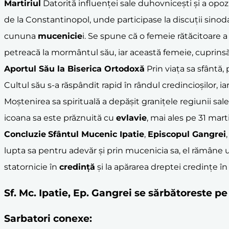
Martiriul
Datorită influenței sale duhovnicești și a opozi
de la Constantinopol, unde participase la discuții sinodal
cununa
mucenicie
i. Se spune că o femeie rătăcitoare a
petreacă la mormântul său, iar această femeie, cuprinsă 
Aportul Său la
Biserica Ortodoxă
Prin viața sa sfântă, 
Cultul său s-a răspândit rapid în rândul credincioșilor, ia
Moștenirea sa spirituală a depășit granițele regiunii sale
icoana sa este prăznuită cu
evlavie
, mai ales pe 31 mart
Concluzie
Sfântul Mucenic Ipatie
,
Episcopul Gangrei
lupta sa pentru adevăr și prin mucenicia sa, el rămâne un
statornicie în
credință
și la apărarea dreptei credințe î
Sf. Mc. Ipatie, Ep. Gangrei se sărbătoreste p
Sarbatori conexe: