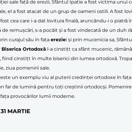
ției sale față de erezii, Sfântul Ipatie a fost victima unu
e, el a fost atacat de un grup de oameni ostili. A fost lov
 fost cea care i-a dat lovitura finală, aruncându-i o piatr
de remușcări, s-a pocăit și a fost vindecată de un duh ră
prin curajul său în fața
erezie
i și prin mucenicia sa, Sfân
r
Biserica Ortodoxă
l-a cinstițt ca sfânt mucenic, rămân
, fiind cinstițt în multe biserici din lumea ortodoxă. Tropa
ie, ziua pomenirii sale.
, este un exemplu viu al puterii credinței ortodoxe în fața p
 far de lumină pentru toți creștinii ortodocși. Pomenirea 
n fața provocărilor lumii moderne.
e 31 MARTIE