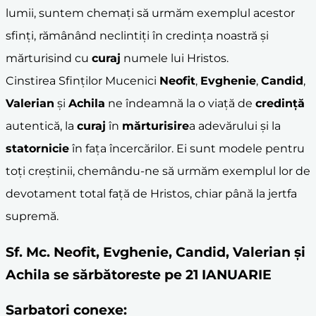
lumii, suntem chemați să urmăm exemplul acestor
sfinți, rămânând neclintiți în credința noastră și
mărturisind cu
curaj
numele lui Hristos.
Cinstirea Sfinților Mucenici
Neofit
,
Evghenie
,
Candid
,
Valerian
și
Achila
ne îndeamnă la o viață de
credință
autentică, la
curaj
în
mărturisire
a adevărului și la
statornicie
în fața încercărilor. Ei sunt modele pentru
toți creștinii, chemându-ne să urmăm exemplul lor de
devotament total față de Hristos, chiar până la jertfa
supremă.
Sf. Mc. Neofit, Evghenie, Candid, Valerian şi
Achila se sărbătoreste pe 21 IANUARIE
Sarbatori conexe: