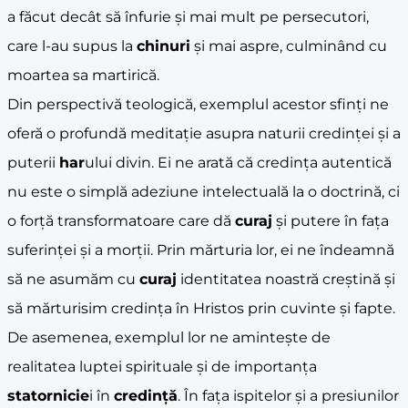
a făcut decât să înfurie și mai mult pe persecutori,
care l-au supus la
chinuri
și mai aspre, culminând cu
moartea sa martirică.
Din perspectivă teologică, exemplul acestor sfinți ne
oferă o profundă meditație asupra naturii credinței și a
puterii
har
ului divin. Ei ne arată că credința autentică
nu este o simplă adeziune intelectuală la o doctrină, ci
o forță transformatoare care dă
curaj
și putere în fața
suferinței și a morții. Prin mărturia lor, ei ne îndeamnă
să ne asumăm cu
curaj
identitatea noastră creștină și
să mărturisim credința în Hristos prin cuvinte și fapte.
De asemenea, exemplul lor ne amintește de
realitatea luptei spirituale și de importanța
statornicie
i în
credință
. În fața ispitelor și a presiunilor