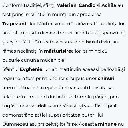
Conform tradiției, sfinții
Valerian
,
Candid
și
Achila
au
fost prinși mai întâi în munții din apropierea
Trapezunt
ului. Mărturisind cu îndrăzneală credința lor,
au fost supuși la diverse torturi, fiind bătuți, spânzurați
și arși cu făclii. Cu toate acestea, prin
har
ul divin, au
rămas neclintiți în
mărturisire
a lor, primind cu
bucurie cununa muceniciei.
Sfântul
Evghenie
, un alt martir din aceeași perioadă și
regiune, a fost prins ulterior și supus unor
chinuri
asemănătoare. Un episod remarcabil din viața sa
relatează cum, fiind dus într-un templu păgân, prin
rugăciunea sa,
idol
ii s-au prăbușit și s-au făcut praf,
demonstrând astfel superioritatea puterii lui
Dumnezeu asupra zeităților false. Această
minune
nu