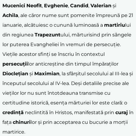
Mucenici
Neofit
,
Evghenie
,
Candid
,
Valerian
și
Achila
, ale căror nume sunt pomenite împreună pe 21
ianuarie, alcătuiesc o cunună luminoasă a
martiriu
lui
din regiunea
Trapezunt
ului, mărturisind prin sângele
lor puterea Evangheliei în vremuri de persecuție.
Viețile acestor sfinți se înscriu în contextul
persecuții
lor anticreștine din timpul împăraților
Dioclețian
și
Maximian
, la sfârșitul secolului al III-lea și
începutul secolului al IV-lea. Deși detaliile precise ale
vieților lor nu sunt întotdeauna transmise cu
certitudine istorică, esența mărturiei lor este clară: o
credință
neclintită în Hristos, manifestată prin
curaj
în
fața
chinuri
lor și prin acceptarea cu bucurie a morții
martirice.