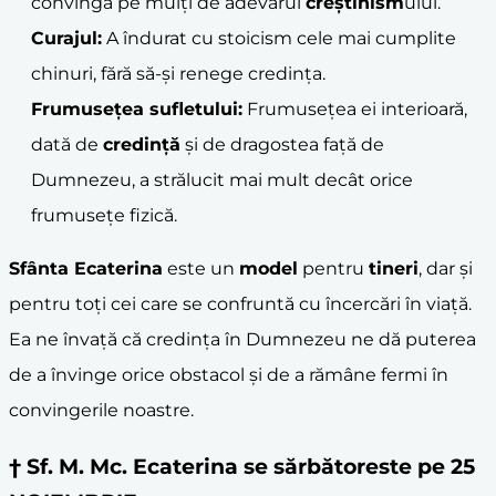
convingă pe mulți de adevărul
creștinism
ului.
Curajul:
A îndurat cu stoicism cele mai cumplite
chinuri, fără să-și renege credința.
Frumusețea sufletului:
Frumusețea ei interioară,
dată de
credință
și de dragostea față de
Dumnezeu, a strălucit mai mult decât orice
frumusețe fizică.
Sfânta Ecaterina
este un
model
pentru
tineri
, dar și
pentru toți cei care se confruntă cu încercări în viață.
Ea ne învață că credința în Dumnezeu ne dă puterea
de a învinge orice obstacol și de a rămâne fermi în
convingerile noastre.
† Sf. M. Mc. Ecaterina se sărbătoreste pe 25