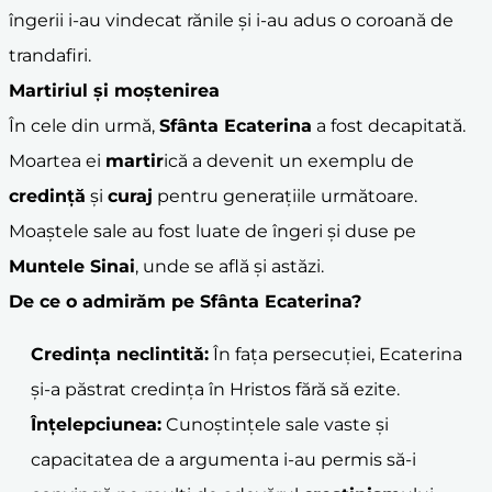
îngerii i-au vindecat rănile și i-au adus o coroană de
trandafiri.
Martiriul și moștenirea
În cele din urmă,
Sfânta Ecaterina
a fost decapitată.
Moartea ei
martir
ică a devenit un exemplu de
credință
și
curaj
pentru generațiile următoare.
Moaștele sale au fost luate de îngeri și duse pe
Muntele Sinai
, unde se află și astăzi.
De ce o admirăm pe
Sfânta Ecaterina
?
Credința neclintită:
În fața persecuției, Ecaterina
și-a păstrat credința în Hristos fără să ezite.
Înțelepciunea:
Cunoștințele sale vaste și
capacitatea de a argumenta i-au permis să-i