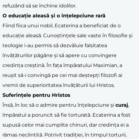
refuzând să se închine idolilor.
O educație aleasă și o înțelepciune rară
Fiind fiica unui nobil, Ecaterina a beneficiat de o
educație aleasă. Cunoștințele sale vaste în filosofie și
teologie i-au permis să dezvăluie falsitatea
învățăturilor păgâne și să apere cu convingere
credința creștină. În fața împăratului Maximian, a
reușit să-i convingă pe cei mai deștepți filozofi ai
vremii de superioritatea învățăturii lui Hristos.
Suferințele pentru Hristos
Însă, în loc să o admire pentru înțelepciune și
curaj
,
împăratul a poruncit să fie torturată. Ecaterina a fost
supusă celor mai cumplite chinuri, dar credința ei a
rămas neclintită. Potrivit tradiției, în timpul torturii,