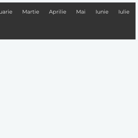
uarie
Martie
Aprilie
Mai
Iunie
Iulie