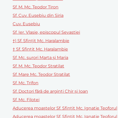
Sf. M. Mc. Teodor Tiron
Sf. Cuv. Eusebiu din Siria
Cuv. Eusebiu
Sf. Ier. Vlasie, episcopul Sevastiei
†) Sf. Sfinţit Mc. Haralambie
† Sf. Sfinţit Mc. Haralambie
Sf. Mc. surori Marta şi Maria
Sf. M. Mc. Teodor Stratilat
Sf. Mare Mc. Teodor Stratilat
Sf. Mc. Trifon
Sf. Doctori fără de arginţi Chir şi Ioan
Sf. Mc. Filotei
Aducerea moaştelor Sf. Sfinţit Mc. Ignatie Teoforul
Aducerea moaștelor Sf. Sfințit Mc. Ignatie Teoforul