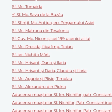
Sf. Mc. Tomaida
†) Sf. Mc. Sava de la Buzău
Sf. Sfințit Mc. Antipa, ep. Pergamului Asiei
Sf. Mc. Matrona din Tesalonic
Sf. Cuv. Mc. Nicon şi cei 199 ucenici ai lui
Sf. Mc. Drosida, fiica împ. Traian
Sf. Ier. Nichita Mărt.
Sf. Mc. Hrisant, Daria şi Ilaria
Sf. Mc. Hrisant și Daria, Claudiu și Ilaria
Sf. Mc. Agapie și Plisie, Timolau
Sf. Mc. Alexandru din Pidna
Aducerea moaștelor Sf. Ier. Nichifor, patr. Constan
Aducerea moaştelor Sf. Nichifor, Patr. Constantino
Aducerea moaştelor Sf. Ier. Nichifor, Patr. Constan