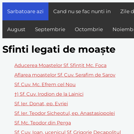
Sarbatoare azi
Cand nu se fac nunti in
Zile 
August
Septembrie
Octombrie
Noiembr
Sfinti legati de moaște
Aducerea Moaștelor Sf. Sfințit Mc. Foca
Aflarea moaștelor Sf. Cuv. Serafim de Sarov
Sf. Cuv. Mc. Efrem cel Nou
†) Sf. Cuv. Irodion de la Lainici
Sf. Ier. Donat, ep. Evriei
Sf. Ier. Teodor Sicheotul, ep. Anastasiopolei
Sf. Mc. Teodor din Perga
Sf. Cuv. Ioan, ucenicul Sf. Grigorie Decapolitul