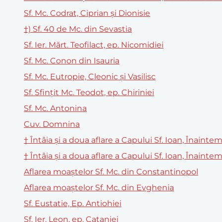
Sf. Mc. Codrat, Ciprian şi Dionisie
†) Sf. 40 de Mc. din Sevastia
Sf. Ier. Mărt. Teofilact, ep. Nicomidiei
Sf. Mc. Conon din Isauria
Sf. Mc. Eutropie, Cleonic și Vasilisc
Sf. Sfințit Mc. Teodot, ep. Chiriniei
Sf. Mc. Antonina
Cuv. Domnina
† Întâia și a doua aflare a Capului Sf. Ioan, Înain
† Întâia și a doua aflare a Capului Sf. Ioan, Înain
Aflarea moaștelor Sf. Mc. din Constantinopol
Aflarea moaştelor Sf. Mc. din Evghenia
Sf. Eustatie, Ep. Antiohiei
Sf. Ier. Leon, ep. Cataniei