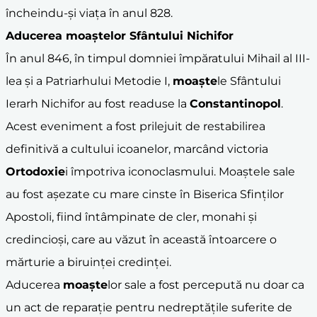
încheindu-și viața în anul 828.
Aducerea
moaște
lor Sfântului Nichifor
În anul 846, în timpul domniei împăratului Mihail al III-
lea și a Patriarhului Metodie I,
moaște
le Sfântului
Ierarh Nichifor au fost readuse la
Constantinopol
.
Acest eveniment a fost prilejuit de restabilirea
definitivă a cultului icoanelor, marcând victoria
Ortodoxie
i împotriva iconoclasmului. Moaștele sale
au fost așezate cu mare cinste în Biserica Sfinților
Apostoli, fiind întâmpinate de cler, monahi și
credincioși, care au văzut în această întoarcere o
mărturie a biruinței credinței.
Aducerea
moaște
lor sale a fost percepută nu doar ca
un act de reparație pentru nedreptățile suferite de