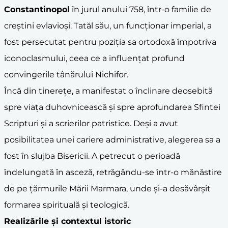
Constantinopol
în jurul anului 758, într-o familie de
creștini evlavioși. Tatăl său, un funcționar imperial, a
fost persecutat pentru poziția sa ortodoxă împotriva
iconoclasmului, ceea ce a influențat profund
convingerile tânărului Nichifor.
Încă din tinerețe, a manifestat o înclinare deosebită
spre viața duhovnicească și spre aprofundarea Sfintei
Scripturi și a scrierilor patristice. Deși a avut
posibilitatea unei cariere administrative, alegerea sa a
fost în slujba Bisericii. A petrecut o perioadă
îndelungată în asceză, retrăgându-se într-o mănăstire
de pe țărmurile Mării Marmara, unde și-a desăvârșit
formarea spirituală și teologică.
Realizările și contextul istoric