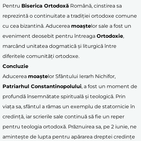
Pentru
Biserica Ortodoxă
Română, cinstirea sa
reprezintă o continuitate a tradiției ortodoxe comune
cu cea bizantină. Aducerea
moaște
lor sale a fost un
eveniment deosebit pentru întreaga
Ortodoxie
,
marcând unitatea dogmatică și liturgică între
diferitele comunități ortodoxe.
Concluzie
Aducerea
moaște
lor Sfântului Ierarh Nichifor,
Patriarhul
Constantinopol
ului
, a fost un moment de
profundă însemnătate spirituală și teologică. Prin
viața sa, sfântul a rămas un exemplu de statornicie în
credință, iar scrierile sale continuă să fie un reper
pentru teologia ortodoxă. Prăznuirea sa, pe 2 iunie, ne
amintește de lupta pentru apărarea dreptei credințe