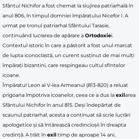
Sfântul Nichifor a fost chemat la slujirea patriarhală în
anul 806, în timpul domniei împăratului Nicefor I. A
urmat pe tronul patriarhal Sfântului Tarasie,
continuând lucrarea de apărare a
Ortodoxie
i.
Contextul istoric în care a păstorit a fost unul marcat
de lupta iconoclastă, un curent susținut de mai mulți
împărați bizantini, care respingeau cultul sfintelor
icoane.
Împăratul Leon al V-lea Armeanul (813-820) a reluat
prigoana împotriva icoanelor, ceea ce a dus la
exil
area
Sfântului Nichifor în anul 815. Deși îndepărtat de
scaunul patriarhal, acesta a continuat să scrie lucrări
apologetice și să întărească credincioșii în dreapta
credință. A trăit în
exil
timp de aproape 14 ani,