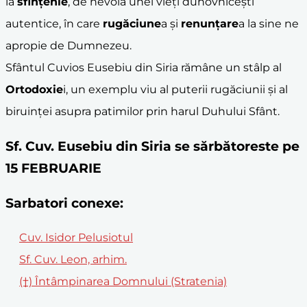
la
sfințenie
, de nevoia unei vieți duhovnicești
autentice, în care
rugăciune
a și
renunțare
a la sine ne
apropie de Dumnezeu.
Sfântul Cuvios Eusebiu din Siria rămâne un stâlp al
Ortodoxie
i, un exemplu viu al puterii rugăciunii și al
biruinței asupra patimilor prin harul Duhului Sfânt.
Sf. Cuv. Eusebiu din Siria se sărbătoreste pe
15 FEBRUARIE
Sarbatori conexe:
Cuv. Isidor Pelusiotul
Sf. Cuv. Leon, arhim.
(†) Întâmpinarea Domnului (Stratenia)