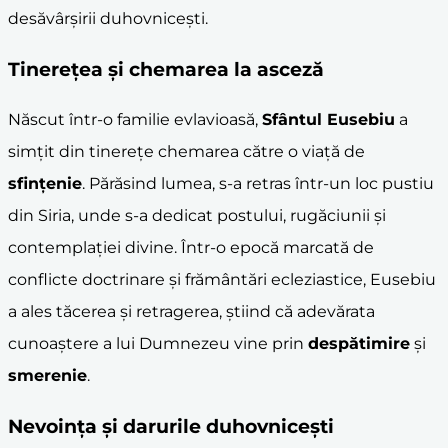
desăvârșirii duhovnicești.
Tinerețea și chemarea la
asceză
Născut într-o familie evlavioasă,
Sfântul Eusebiu
a
simțit din tinerețe chemarea către o viață de
sfințenie
. Părăsind lumea, s-a retras într-un loc pustiu
din Siria, unde s-a dedicat postului, rugăciunii și
contemplației divine. Într-o epocă marcată de
conflicte doctrinare și frământări ecleziastice, Eusebiu
a ales tăcerea și retragerea, știind că adevărata
cunoaștere a lui Dumnezeu vine prin
despătimire
și
smerenie
.
Nevoința și darurile duhovnicești