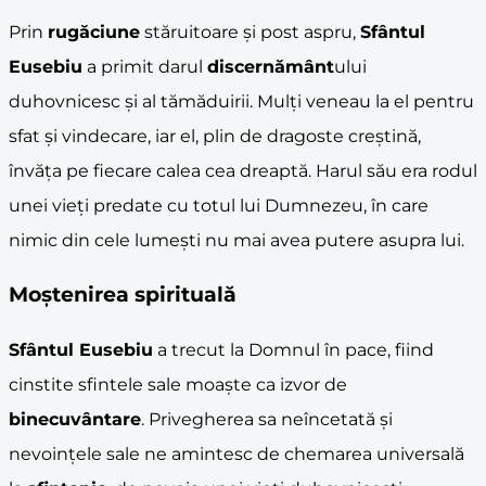
Prin
rugăciune
stăruitoare și post aspru,
Sfântul
Eusebiu
a primit darul
discernământ
ului
duhovnicesc și al tămăduirii. Mulți veneau la el pentru
sfat și vindecare, iar el, plin de dragoste creștină,
învăța pe fiecare calea cea dreaptă. Harul său era rodul
unei vieți predate cu totul lui Dumnezeu, în care
nimic din cele lumești nu mai avea putere asupra lui.
Moștenirea spirituală
Sfântul Eusebiu
a trecut la Domnul în pace, fiind
cinstite sfintele sale moaște ca izvor de
binecuvântare
. Privegherea sa neîncetată și
nevoințele sale ne amintesc de chemarea universală