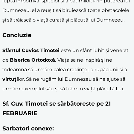
luptă împotriva ispitelor și a patimilor. Prin puterea lui
Dumnezeu, el a reușit să biruiească toate obstacolele
și să trăiască o viață curată și plăcută lui Dumnezeu.
Concluzie
Sfântul Cuvios Timotei
este un sfânt iubit și venerat
de
Biserica Ortodoxă.
Viața sa ne inspiră și ne
îndeamnă să urmăm calea credinței, a rugăciunii și a
virtuți
lor. Să ne rugăm lui Dumnezeu să ne ajute să
urmăm exemplul său și să trăim o viață plăcută Lui.
Sf. Cuv. Timotei se sărbătoreste pe 21
FEBRUARIE
Sarbatori conexe: