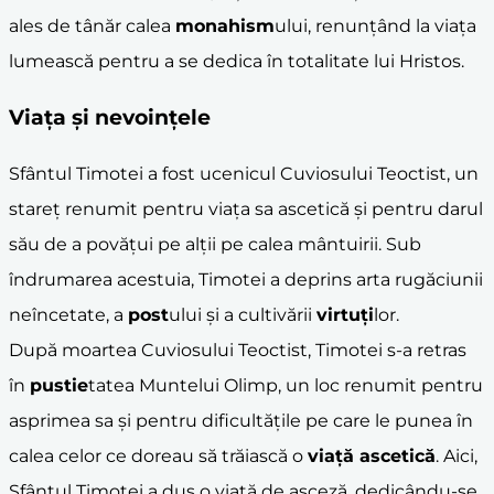
ales de tânăr calea
monahism
ului, renunțând la viața
lumească pentru a se dedica în totalitate lui Hristos.
Viața și nevoințele
Sfântul Timotei a fost ucenicul Cuviosului Teoctist, un
stareț renumit pentru viața sa ascetică și pentru darul
său de a povățui pe alții pe calea mântuirii. Sub
îndrumarea acestuia, Timotei a deprins arta rugăciunii
neîncetate, a
post
ului și a cultivării
virtuți
lor.
După moartea Cuviosului Teoctist, Timotei s-a retras
în
pustie
tatea Muntelui Olimp, un loc renumit pentru
asprimea sa și pentru dificultățile pe care le punea în
calea celor ce doreau să trăiască o
viață ascetică
. Aici,
Sfântul Timotei a dus o viață de asceză, dedicându-se