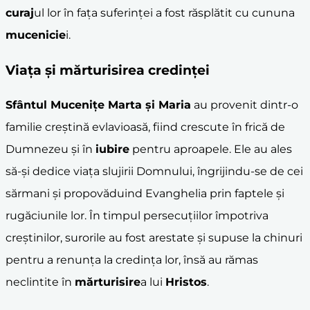
curaj
ul lor în fața suferinței a fost răsplătit cu cununa
mucenicie
i.
Viața și
mărturisire
a credinței
Sfântul Mucenițe Marta și Maria
au provenit dintr-o
familie creștină evlavioasă, fiind crescute în frică de
Dumnezeu și în
iubire
pentru aproapele. Ele au ales
să-și dedice viața slujirii Domnului, îngrijindu-se de cei
sărmani și propovăduind Evanghelia prin faptele și
rugăciunile lor. În timpul persecuțiilor împotriva
creștinilor, surorile au fost arestate și supuse la chinuri
pentru a renunța la credința lor, însă au rămas
neclintite în
mărturisire
a lui
Hristos
.