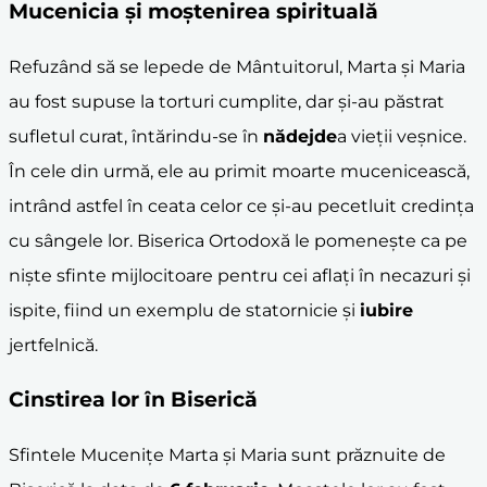
Mucenicia și moștenirea spirituală
Refuzând să se lepede de Mântuitorul, Marta și Maria
au fost supuse la torturi cumplite, dar și-au păstrat
sufletul curat, întărindu-se în
nădejde
a vieții veșnice.
În cele din urmă, ele au primit moarte mucenicească,
intrând astfel în ceata celor ce și-au pecetluit credința
cu sângele lor. Biserica Ortodoxă le pomenește ca pe
niște sfinte mijlocitoare pentru cei aflați în necazuri și
ispite, fiind un exemplu de statornicie și
iubire
jertfelnică.
Cinstirea lor în Biserică
Sfintele Mucenițe Marta și Maria sunt prăznuite de