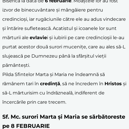
Biserică la data de
6 februarie
. Moaștele lor au fost
izvor de binecuvântare și mângâiere pentru
credincioși, iar rugăciunile către ele au adus vindecare
și întărire sufletească. Acatistul și icoanele lor sunt
mărturii ale
evlavie
i și iubirii pe care credincioșii le-au
purtat acestor două surori mucenițe, care au ales să-L
slujească pe Dumnezeu până la sfârșitul vieții
pământești.
Pilda Sfintelor Marta și Maria ne îndeamnă să
rămânem tari în
credință
, să ne încredem în
Hristos
și
să-L mărturisim cu îndrăzneală, indiferent de
încercările prin care trecem.
Sf. Mc. surori Marta şi Maria se sărbătoreste
pe 8 FEBRUARIE