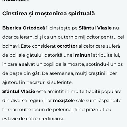
Cinstirea și moștenirea spirituală
Biserica Ortodoxă
îl cinstește pe
Sfântul Vlasie
nu
doar ca ierarh, ci și ca un puternic mijlocitor pentru cei
bolnavi. Este considerat
ocrotitor
al celor care suferă
de boli ale gâtului, datorită unei
minuni
atribuite lui,
în care a salvat un copil de la moarte, scoțindu-i un os
de pește din gât. De asemenea, mulți creștini îi cer
ajutorul în necazuri și suferințe.
Sfântul Vlasie
este amintit în multe tradiții populare
din diverse regiuni, iar
moaște
le sale sunt răspândite
în mai multe locuri de pelerinaj, fiind prăznuit cu
evlavie de către credincioși.