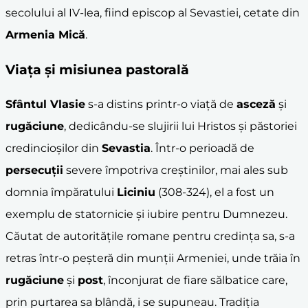
secolului al IV-lea, fiind episcop al Sevastiei, cetate din
Armenia Mică
.
Viața și misiunea pastorală
Sfântul Vlasie
s-a distins printr-o viață de
asceză
și
rugăciune
, dedicându-se slujirii lui Hristos și păstoriei
credincioșilor din
Sevastia
. Într-o perioadă de
persecuții
severe împotriva creștinilor, mai ales sub
domnia împăratului
Liciniu
(308-324), el a fost un
exemplu de statornicie și iubire pentru Dumnezeu.
Căutat de autoritățile romane pentru credința sa, s-a
retras într-o peșteră din munții Armeniei, unde trăia în
rugăciune
și
post
, înconjurat de fiare sălbatice care,
prin purtarea sa blândă, i se supuneau. Tradiția