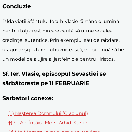
Concluzie
Pilda vieții Sfântului Ierarh Vlasie rămâne o lumină
pentru toți creștinii care caută să urmeze calea
credinței autentice. Prin exemplul său de răbdare,
dragoste și putere duhovnicească, el continuă să fie
un model de slujire și jertfelnicie pentru Hristos.
Sf. Ier. Vlasie, episcopul Sevastiei se
sărbătoreste pe 11 FEBRUARIE
Sarbatori conexe:
(†) Naşterea Domnului (Crăciunul)
†) Sf. Ap. Întâiul Mc. şi Arhid. Ştefan