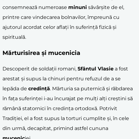
consemnează numeroase
minuni
săvârșite de el,
printre care vindecarea bolnavilor, împreună cu
ajutorul acordat celor aflați în suferință fizică și
spirituală.
Mărturisirea și
mucenic
ia
Descoperit de soldații romani,
Sfântul Vlasie
a fost
arestat și supus la chinuri pentru refuzul de a se
lepăda de
credință
. Mărturia sa puternică și răbdarea
în fața suferinței i-au încurajat pe mulți alți creștini să
rămână statornici în credința ortodoxă. Potrivit
Tradiției, el a fost supus la torturi cumplite și, în cele
din urmă, decapitat, primind astfel cununa
mucenic
iei.