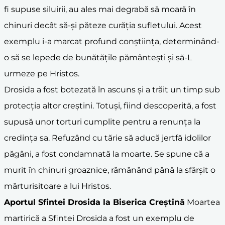
fi supuse siluirii, au ales mai degrabă să moară în
chinuri decât să-și păteze curăția sufletului. Acest
exemplu i-a marcat profund conștiința, determinând-
o să se lepede de bunătățile pământești și să-L
urmeze pe Hristos.
Drosida a fost botezată în ascuns și a trăit un timp sub
protecția altor creștini. Totuși, fiind descoperită, a fost
supusă unor torturi cumplite pentru a renunța la
credința sa. Refuzând cu tărie să aducă jertfă idolilor
păgâni, a fost condamnată la moarte. Se spune că a
murit în chinuri groaznice, rămânând până la sfârșit o
mărturisitoare a lui Hristos.
Aportul Sfintei Drosida la
Biserica Creștină
Moartea
martirică a Sfintei Drosida a fost un exemplu de