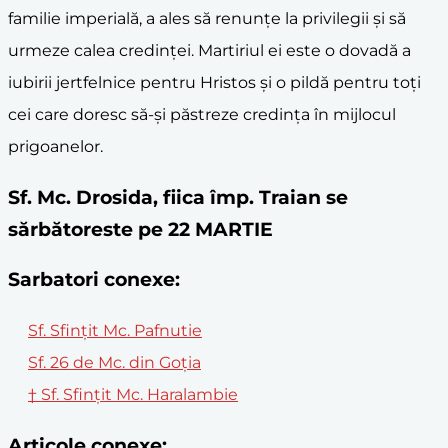
familie imperială, a ales să renunțe la privilegii și să
urmeze calea credinței. Martiriul ei este o dovadă a
iubirii jertfelnice pentru Hristos și o pildă pentru toți
cei care doresc să-și păstreze credința în mijlocul
prigoanelor.
Sf. Mc. Drosida, fiica împ. Traian se
sărbătoreste pe 22 MARTIE
Sarbatori conexe:
Sf. Sfințit Mc. Pafnutie
Sf. 26 de Mc. din Goția
† Sf. Sfinţit Mc. Haralambie
Articole conexe: