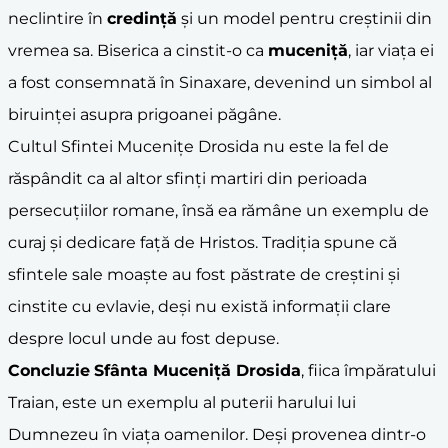
neclintire în
credință
și un model pentru creștinii din
vremea sa. Biserica a cinstit-o ca
muceniță
, iar viața ei
a fost consemnată în Sinaxare, devenind un simbol al
biruinței asupra prigoanei păgâne.
Cultul Sfintei Mucenițe Drosida nu este la fel de
răspândit ca al altor sfinți martiri din perioada
persecuțiilor romane, însă ea rămâne un exemplu de
curaj și dedicare față de Hristos. Tradiția spune că
sfintele sale moaște au fost păstrate de creștini și
cinstite cu evlavie, deși nu există informații clare
despre locul unde au fost depuse.
Concluzie
Sfânta Muceniță Drosida
, fiica împăratului
Traian, este un exemplu al puterii harului lui
Dumnezeu în viața oamenilor. Deși provenea dintr-o