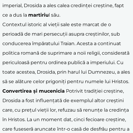
imperial, Drosida a ales calea credinței creștine, fapt
ce a dus la
martiriu
l său.
Contextul istoric al vieții sale este marcat de o
perioadă de mari persecuții asupra creștinilor, sub
conducerea împăratului Traian. Acesta a continuat
politica romană de suprimare a noii religii, considerată
periculoasă pentru ordinea publică a imperiului. Cu
toate acestea, Drosida, prin harul lui Dumnezeu, a ales
să se alăture celor prigoniți pentru numele lui Hristos.
Convertirea și mucenicia
Potrivit tradiției creștine,
Drosida a fost influențată de exemplul altor creștini
care, cu prețul vieții lor, refuzau să renunțe la credința
în Hristos. La un moment dat, cinci fecioare creștine,
care fuseseră aruncate într-o casă de desfrâu pentru a