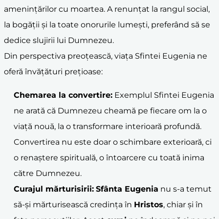
amenințărilor cu moartea. A renunțat la rangul social,
la bogății și la toate onorurile lumești, preferând să se
dedice slujirii lui Dumnezeu.
Din perspectiva preoțească, viața Sfintei Eugenia ne
oferă învățături prețioase:
Chemarea la
convertire
:
Exemplul Sfintei Eugenia
ne arată că Dumnezeu cheamă pe fiecare om la o
viață nouă, la o transformare interioară profundă.
Convertirea nu este doar o schimbare exterioară, ci
o renaștere spirituală, o întoarcere cu toată inima
către Dumnezeu.
Curajul mărturisirii:
Sfânta Eugenia
nu s-a temut
să-și mărturisească credința în
Hristos
, chiar și în