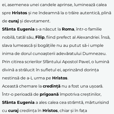
ei, asemenea unei candele aprinse, luminează calea
spre
Hristos
și ne îndeamnă la o trăire autentică, plină
de
curaj
și devotament.
Sfânta Eugenia
s-a născut la
Roma
, într-o familie
nobilă, tatăl său,
Filip
, fiind prefect al Alexandriei. Însă,
slava lumească și bogățiile nu au putut să-i umple
inima de dorul cunoașterii adevăratului Dumnezeu.
Prin citirea scrierilor Sfântului Apostol Pavel, o lumină
divină a strălucit în sufletul ei, aprinzând dorința
nestinsă de a-L urma pe
Hristos
.
Această chemare la
credință
nu a fost una ușoară.
Într-o perioadă de
prigoană
împotriva creștinilor,
Sfânta Eugenia
a ales calea cea strâmtă, mărturisind
cu
curaj
credința în
Hristos
, chiar și în fața