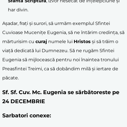
Sfânta Scriptură
, izvor nesecat de înțelepciune și
har divin.
Așadar, frați și surori, să urmăm exemplul Sfintei
Cuvioase Mucenițe Eugenia, să ne întărim credința, să
mărturisim cu
curaj
numele lui
Hristos
și să trăim o
viață dedicată lui Dumnezeu. Să ne rugăm Sfintei
Eugenia să mijlocească pentru noi înaintea tronului
Preasfintei Treimi, ca să dobândim milă și iertare de
păcate.
Sf. Sf. Cuv. Mc. Eugenia se sărbătoreste pe
24 DECEMBRIE
Sarbatori conexe: