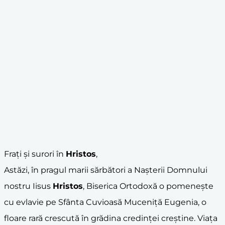
Frați și surori în
Hristos
,
Astăzi, în pragul marii sărbători a Nașterii Domnului
nostru Iisus
Hristos
, Biserica Ortodoxă o pomenește
cu evlavie pe Sfânta Cuvioasă Muceniță Eugenia, o
floare rară crescută în grădina credinței creștine. Viața