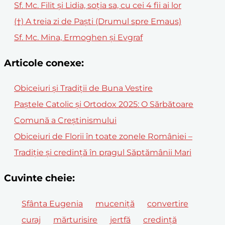
Sf. Mc. Filit și Lidia, soția sa, cu cei 4 fii ai lor
(†) A treia zi de Paști (Drumul spre Emaus)
Sf. Mc. Mina, Ermoghen şi Evgraf
Articole conexe:
Obiceiuri și Tradiții de Buna Vestire
Paștele Catolic și Ortodox 2025: O Sărbătoare
Comună a Creștinismului
Obiceiuri de Florii în toate zonele României –
Tradiție și credință în pragul Săptămânii Mari
Cuvinte cheie:
Sfânta Eugenia
muceniță
convertire
curaj
mărturisire
jertfă
credință