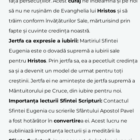
fața persecuțiilor. Acest
curaj
ne îndeamnă și pe noi
să nu ne rușinăm de Evanghelia lui
Hristos
și să
trăim conform învățăturilor Sale, mărturisind prin
fapte și cuvinte credința noastră.
Jertfa ca expresie a iubirii:
Martiriul Sfintei
Eugenia este o dovadă supremă a iubirii sale
pentru
Hristos
. Prin jertfa sa, ea a pecetluit credința
sa și a devenit un model de urmat pentru toți
creștinii. Jertfa ei ne amintește de jertfa supremă a
Mântuitorului pe Cruce, din iubire pentru noi.
Importanța lecturii Sfintei Scripturi:
Contactul
Sfintei Eugenia cu scrierile Sfântului Apostol Pavel
a fost hotărâtor în
convertire
a ei. Acest lucru ne
subliniază importanța lecturii și a meditării la