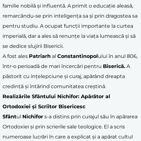
familie nobilă și influentă. A primit o educație aleasă,
remarcându-se prin inteligența sa și prin dragostea sa
pentru studiu. A ocupat funcții importante la curtea
imperială, dar a ales să renunțe la viața lumească și să
se dedice slujirii Bisericii.
A fost ales
Patriarh
al
Constantinopol
ului în anul 806,
într-o perioadă de mari încercări pentru
Biserică.
A
păstorit cu înțelepciune și curaj, apărând dreapta
credință și întărind comunitatea creștină.
Realizările
Sfânt
ului
Nichifor
: Apărător al
Ortodoxiei și Scriitor Bisericesc
Sfânt
ul
Nichifor
s-a distins prin curajul său în apărarea
Ortodoxiei și prin scrierile sale teologice. El a scris
numeroase lucrări în care a explicat și a apărat cultul