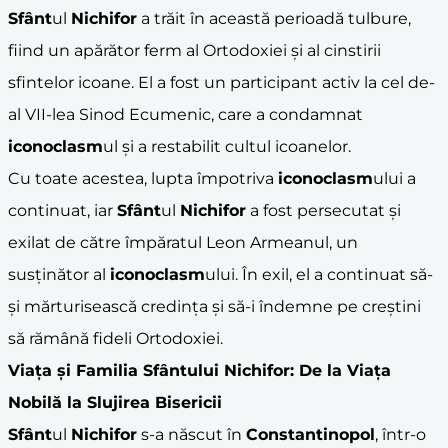
Sfânt
ul
Nichifor
a trăit în această perioadă tulbure,
fiind un apărător ferm al Ortodoxiei și al cinstirii
sfintelor icoane. El a fost un participant activ la cel de-
al VII-lea Sinod Ecumenic, care a condamnat
iconoclasm
ul și a restabilit cultul icoanelor.
Cu toate acestea, lupta împotriva
iconoclasm
ului a
continuat, iar
Sfânt
ul
Nichifor
a fost persecutat și
exilat de către împăratul Leon Armeanul, un
susținător al
iconoclasm
ului. În exil, el a continuat să-
și mărturisească credința și să-i îndemne pe creștini
să rămână fideli Ortodoxiei.
Viața și Familia
Sfânt
ului
Nichifor
: De la Viața
Nobilă la Slujirea Bisericii
Sfânt
ul
Nichifor
s-a născut în
Constantinopol
, într-o