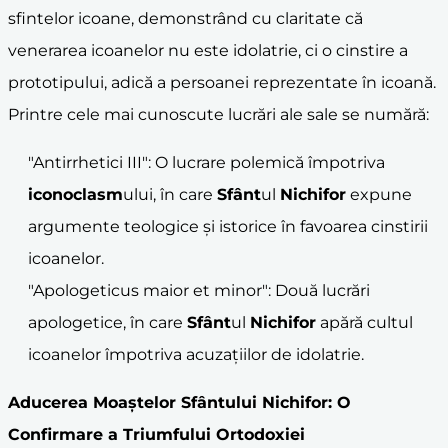
sfintelor icoane, demonstrând cu claritate că
venerarea icoanelor nu este idolatrie, ci o cinstire a
prototipului, adică a persoanei reprezentate în icoană.
Printre cele mai cunoscute lucrări ale sale se numără:
"Antirrhetici III": O lucrare polemică împotriva
iconoclasm
ului, în care
Sfânt
ul
Nichifor
expune
argumente teologice și istorice în favoarea cinstirii
icoanelor.
"Apologeticus maior et minor": Două lucrări
apologetice, în care
Sfânt
ul
Nichifor
apără cultul
icoanelor împotriva acuzațiilor de idolatrie.
Aducerea Moaștelor
Sfânt
ului
Nichifor
: O
Confirmare a Triumfului Ortodoxiei