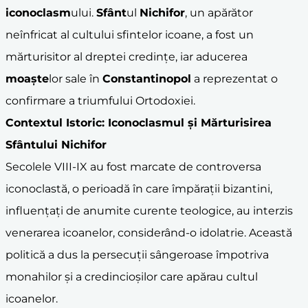
iconoclasm
ului.
Sfânt
ul
Nichifor
, un apărător
neînfricat al cultului sfintelor icoane, a fost un
mărturisitor al dreptei credințe, iar aducerea
moaște
lor sale în
Constantinopol
a reprezentat o
confirmare a triumfului Ortodoxiei.
Contextul Istoric: Iconoclasmul și Mărturisirea
Sfânt
ului
Nichifor
Secolele VIII-IX au fost marcate de controversa
iconoclastă, o perioadă în care împărații bizantini,
influențați de anumite curente teologice, au interzis
venerarea icoanelor, considerând-o idolatrie. Această
politică a dus la persecuții sângeroase împotriva
monahilor și a credincioșilor care apărau cultul
icoanelor.