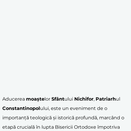
Aducerea
moaște
lor
Sfânt
ului
Nichifor
,
Patriarh
ul
Constantinopol
ului, este un eveniment de o
importanță teologică și istorică profundă, marcând o
etapă crucială în lupta Bisericii Ortodoxe împotriva