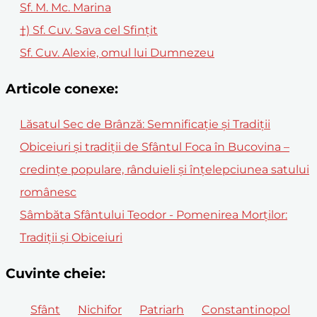
Sf. M. Mc. Marina
†) Sf. Cuv. Sava cel Sfințit
Sf. Cuv. Alexie, omul lui Dumnezeu
Articole conexe:
Lăsatul Sec de Brânză: Semnificație și Tradiții
Obiceiuri și tradiții de Sfântul Foca în Bucovina –
credințe populare, rânduieli și înțelepciunea satului
românesc
Sâmbăta Sfântului Teodor - Pomenirea Morților:
Tradiții și Obiceiuri
Cuvinte cheie:
Sfânt
Nichifor
Patriarh
Constantinopol