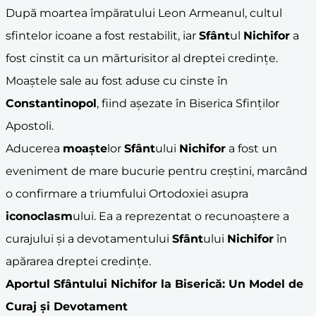
După moartea împăratului Leon Armeanul, cultul
sfintelor icoane a fost restabilit, iar
Sfânt
ul
Nichifor
a
fost cinstit ca un mărturisitor al dreptei credințe.
Moaștele sale au fost aduse cu cinste în
Constantinopol
, fiind așezate în Biserica Sfinților
Apostoli.
Aducerea
moaște
lor
Sfânt
ului
Nichifor
a fost un
eveniment de mare bucurie pentru creștini, marcând
o confirmare a triumfului Ortodoxiei asupra
iconoclasm
ului. Ea a reprezentat o recunoaștere a
curajului și a devotamentului
Sfânt
ului
Nichifor
în
apărarea dreptei credințe.
Aportul
Sfânt
ului
Nichifor
la Biserică: Un Model de
Curaj și Devotament