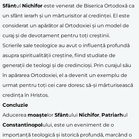
Sfânt
ul
Nichifor
este venerat de Biserica Ortodoxă ca
un sfânt ierarh și un mărturisitor al credinței. El este
considerat un apărător al Ortodoxiei și un model de
curaj și de devotament pentru toți creștinii.
Scrierile sale teologice au avut o influență profundă
asupra spiritualității creștine, fiind studiate de
generații de teologi și de credincioși. Prin curajul său
în apărarea Ortodoxiei, el a devenit un exemplu de
urmat pentru toți cei care doresc să-și mărturisească
credința în Hristos.
Concluzie
Aducerea
moaște
lor
Sfânt
ului
Nichifor
,
Patriarh
ul
Constantinopol
ului, este un eveniment de o
importanță teologică și istorică profundă, marcând o