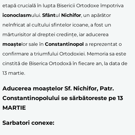
etapă crucială în lupta Bisericii Ortodoxe împotriva
iconoclasm
ului.
Sfânt
ul
Nichifor
, un apărător
neînfricat al cultului sfintelor icoane, a fost un
mărturisitor al dreptei credințe, iar aducerea
moaște
lor sale în
Constantinopol
a reprezentat o
confirmare a triumfului Ortodoxiei. Memoria sa este
cinstită de Biserica Ortodoxă în fiecare an, la data de
13 martie.
Aducerea moaştelor Sf. Nichifor, Patr.
Constantinopolului se sărbătoreste pe 13
MARTIE
Sarbatori conexe: