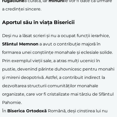
rugăciune
a curată, iar
minuni
le vor fi date ca urmare
a credinței sincere.
Aportul său în viața Bisericii
Deși nu a lăsat scrieri și nu a ocupat funcții ierarhice,
Sfântul Memnon
a avut o contribuție majoră în
formarea unei conștiințe monahale și eclesiale solide.
Prin exemplul vieții sale, a atras mulți ucenici în
pustie, devenind părinte duhovnicesc pentru monahi
și mireni deopotrivă. Astfel, a contribuit indirect la
dezvoltarea structurii comunităților monahale
organizate, care vor fi cristalizate mai târziu de Sfântul
Pahomie.
În
Biserica Ortodoxă
Română, deși cinstirea lui nu