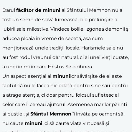
Darul
făcător de
minuni
al Sfântului Memnon nu a
fost un semn de slavă lumească, ci o prelungire a
iubirii sale milostive. Vindeca bolile, izgonea demonii și
aducea ploaia în vreme de secetă, așa cum
menționează unele tradiții locale. Harismele sale nu
au fost rodul vreunui dar natural, ci al unei vieți curate,
a unei inimi în care Hristos Se odihnea.
Un aspect esențial al
minuni
lor săvârșite de el este
faptul că nu le făcea niciodată pentru sine sau pentru
a atrage atenția, ci doar pentru folosul sufletesc al
celor care îi cereau ajutorul. Asemenea marilor părinți
ai pustiei, și
Sfântul Memnon
îi învăța pe oameni să
nu caute
minuni
, ci să caute viața virtuoasă și