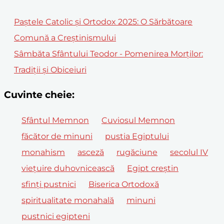
Paștele Catolic și Ortodox 2025: O Sărbătoare
Comună a Creștinismului
Sâmbăta Sfântului Teodor - Pomenirea Morților:
Tradiții și Obiceiuri
Cuvinte cheie:
Sfântul Memnon
Cuviosul Memnon
făcător de minuni
pustia Egiptului
monahism
asceză
rugăciune
secolul IV
viețuire duhovnicească
Egipt creștin
sfinți pustnici
Biserica Ortodoxă
spiritualitate monahală
minuni
pustnici egipteni