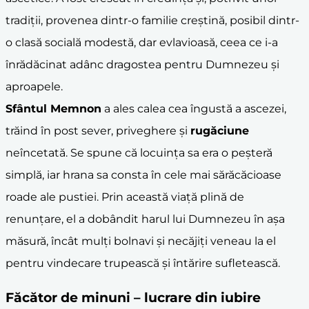
tradiții, provenea dintr-o familie creștină, posibil dintr-
o clasă socială modestă, dar evlavioasă, ceea ce i-a
înrădăcinat adânc dragostea pentru Dumnezeu și
aproapele.
Sfântul Memnon
a ales calea cea îngustă a ascezei,
trăind în post sever, priveghere și
rugăciune
neîncetată. Se spune că locuința sa era o peșteră
simplă, iar hrana sa consta în cele mai sărăcăcioase
roade ale pustiei. Prin această viață plină de
renunțare, el a dobândit harul lui Dumnezeu în așa
măsură, încât mulți bolnavi și necăjiți veneau la el
pentru vindecare trupească și întărire sufletească.
Făcător de
minuni
– lucrare din iubire