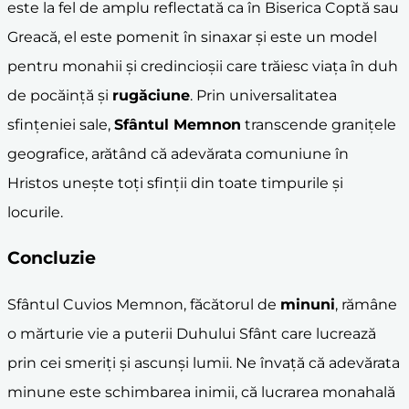
este la fel de amplu reflectată ca în Biserica Coptă sau
Greacă, el este pomenit în sinaxar și este un model
pentru monahii și credincioșii care trăiesc viața în duh
de pocăință și
rugăciune
. Prin universalitatea
sfințeniei sale,
Sfântul Memnon
transcende granițele
geografice, arătând că adevărata comuniune în
Hristos unește toți sfinții din toate timpurile și
locurile.
Concluzie
Sfântul Cuvios Memnon, făcătorul de
minuni
, rămâne
o mărturie vie a puterii Duhului Sfânt care lucrează
prin cei smeriți și ascunși lumii. Ne învață că adevărata
minune este schimbarea inimii, că lucrarea monahală