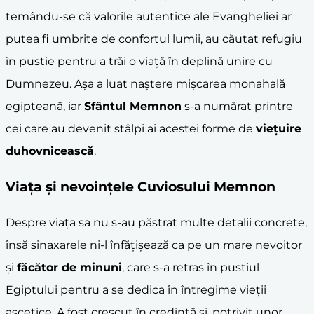
temându-se că valorile autentice ale Evangheliei ar
putea fi umbrite de confortul lumii, au căutat refugiu
în pustie pentru a trăi o viață în deplină unire cu
Dumnezeu. Așa a luat naștere mișcarea monahală
egipteană, iar
Sfântul Memnon
s-a numărat printre
cei care au devenit stâlpi ai acestei forme de
viețuire
duhovnicească
.
Viața și nevoințele Cuviosului Memnon
Despre viața sa nu s-au păstrat multe detalii concrete,
însă sinaxarele ni-l înfățișează ca pe un mare nevoitor
și
făcător de
minuni
, care s-a retras în pustiul
Egiptului pentru a se dedica în întregime vieții
ascetice. A fost crescut în credință și, potrivit unor