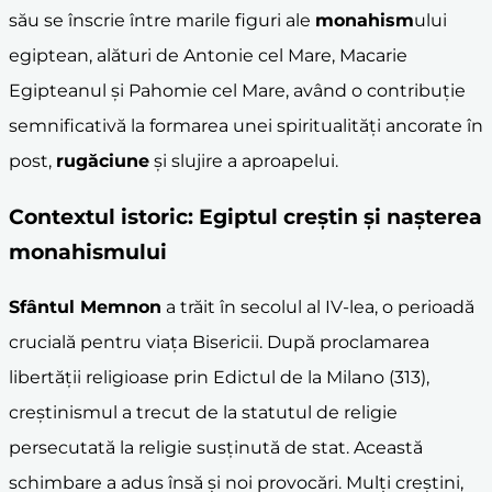
său se înscrie între marile figuri ale
monahism
ului
egiptean, alături de Antonie cel Mare, Macarie
Egipteanul și Pahomie cel Mare, având o contribuție
semnificativă la formarea unei spiritualități ancorate în
post,
rugăciune
și slujire a aproapelui.
Contextul istoric: Egiptul creștin și nașterea
monahism
ului
Sfântul Memnon
a trăit în secolul al IV-lea, o perioadă
crucială pentru viața Bisericii. După proclamarea
libertății religioase prin Edictul de la Milano (313),
creștinismul a trecut de la statutul de religie
persecutată la religie susținută de stat. Această
schimbare a adus însă și noi provocări. Mulți creștini,