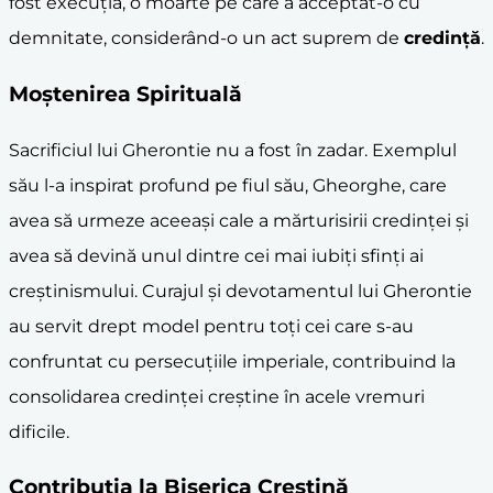
fost execuția, o moarte pe care a acceptat-o cu
demnitate, considerând-o un act suprem de
credință
.
Moștenirea Spirituală
Sacrificiul lui Gherontie nu a fost în zadar. Exemplul
său l-a inspirat profund pe fiul său, Gheorghe, care
avea să urmeze aceeași cale a mărturisirii credinței și
avea să devină unul dintre cei mai iubiți sfinți ai
creștinismului. Curajul și devotamentul lui Gherontie
au servit drept model pentru toți cei care s-au
confruntat cu persecuțiile imperiale, contribuind la
consolidarea credinței creștine în acele vremuri
dificile.
Contribuția la Biserica Creștină