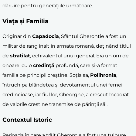
dăruire pentru generațiile următoare.
Viața și Familia
Originar din
Capadocia
, Sfântul Gherontie a fost un
militar de rang înalt în armata romană, deținând titlul
de
stratilat
, echivalentul unui general. Era un om de
onoare, cu o
credință
profundă, care și-a format
familia pe principii creștine. Soția sa,
Polihronia
,
întruchipa blândețea și devotamentul unei femei
credincioase, iar fiul lor, Gheorghe, a crescut încadrat
de valorile creștine transmise de părinții săi.
Contextul Istoric
Perioada în care a trăit Gherontie a fost una tulbure