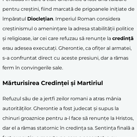
pentru creștini, fiind marcată de prigoanele inițiate de
împăratul
Dioclețian
. Imperiul Roman considera
creștinismul o amenințare la adresa stabilității politice
și religioase, iar cei care refuzau să renunțe la
credință
erau adesea executați. Gherontie, ca ofițer al armatei,
s-a confruntat direct cu aceste presiuni, dar a rămas
ferm în convingerile sale.
Mărturisirea Credinței și Martiriul
Refuzul său de a jertfi zeilor romani a atras mânia
autorităților. Gherontie a fost judecat și supus la
chinuri groaznice pentru a-l face să renunțe la Hristos,
dar el a rămas statornic în credința sa. Sentința finală a