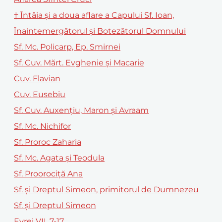
† Întâia și a doua aflare a Capului Sf. Ioan,
Înaintemergătorul și Botezătorul Domnului
Sf. Mc. Policarp, Ep. Smirnei
Sf. Cuv. Mărt. Evghenie şi Macarie
Cuv. Flavian
Cuv. Eusebiu
Sf. Cuv. Auxenţiu, Maron şi Avraam
Sf. Mc. Nichifor
Sf. Proroc Zaharia
Sf. Mc. Agata și Teodula
Sf. Proorociță Ana
Sf. și Dreptul Simeon, primitorul de Dumnezeu
Sf. şi Dreptul Simeon
Evrei VII, 7-17