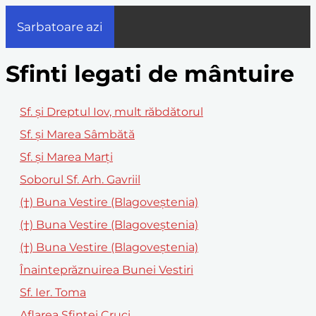
Sarbatoare azi
Sfinti legati de mântuire
Sf. și Dreptul Iov, mult răbdătorul
Sf. și Marea Sâmbătă
Sf. și Marea Marți
Soborul Sf. Arh. Gavriil
(†) Buna Vestire (Blagoveștenia)
(†) Buna Vestire (Blagoveştenia)
(†) Buna Vestire (Blagoveștenia)
Înainteprăznuirea Bunei Vestiri
Sf. Ier. Toma
Aflarea Sfintei Cruci