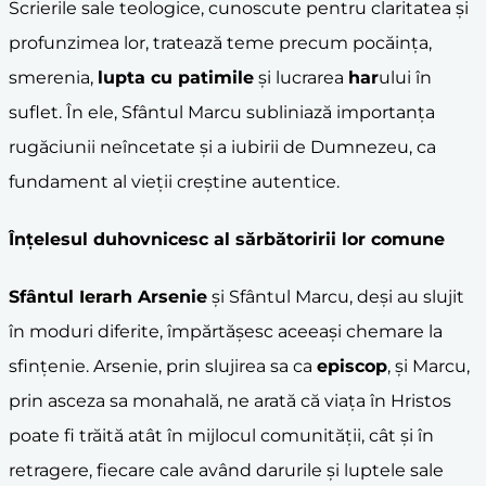
Scrierile sale teologice, cunoscute pentru claritatea și
profunzimea lor, tratează teme precum pocăința,
smerenia,
lupta cu patimile
și lucrarea
har
ului în
suflet. În ele, Sfântul Marcu subliniază importanța
rugăciunii neîncetate și a iubirii de Dumnezeu, ca
fundament al vieții creștine autentice.
Înțelesul duhovnicesc al sărbătoririi lor comune
Sfântul Ierarh Arsenie
și Sfântul Marcu, deși au slujit
în moduri diferite, împărtășesc aceeași chemare la
sfințenie. Arsenie, prin slujirea sa ca
episcop
, și Marcu,
prin asceza sa monahală, ne arată că viața în Hristos
poate fi trăită atât în mijlocul comunității, cât și în
retragere, fiecare cale având darurile și luptele sale