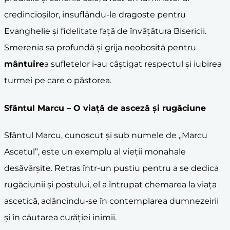
credincioșilor, insuflându-le dragoste pentru
Evanghelie și fidelitate față de învățătura Bisericii.
Smerenia sa profundă și grija neobosită pentru
mântuire
a sufletelor i-au câștigat respectul și iubirea
turmei pe care o păstorea.
Sfântul Marcu – O viață de
asceză
și
rugăciune
Sfântul Marcu, cunoscut și sub numele de „Marcu
Ascetul”, este un exemplu al vieții monahale
desăvârșite. Retras într-un pustiu pentru a se dedica
rugăciunii și postului, el a întrupat chemarea la viața
ascetică, adâncindu-se în contemplarea dumnezeirii
și în căutarea curăției inimii.