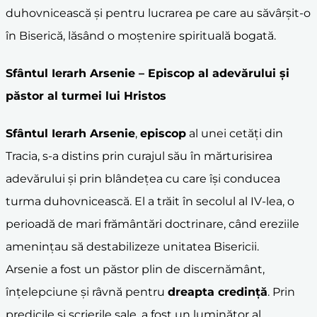
duhovnicească și pentru lucrarea pe care au săvârșit-o
în Biserică, lăsând o moștenire spirituală bogată.
Sfântul Ierarh Arsenie
– Episcop al adevărului și
păstor al turmei lui Hristos
Sfântul Ierarh Arsenie
,
episcop
al unei cetăți din
Tracia, s-a distins prin curajul său în mărturisirea
adevărului și prin blândețea cu care își conducea
turma duhovnicească. El a trăit în secolul al IV-lea, o
perioadă de mari frământări doctrinare, când ereziile
amenințau să destabilizeze unitatea Bisericii.
Arsenie a fost un păstor plin de discernământ,
înțelepciune și râvnă pentru
dreapta credință
. Prin
predicile și scrierile sale, a fost un luminător al