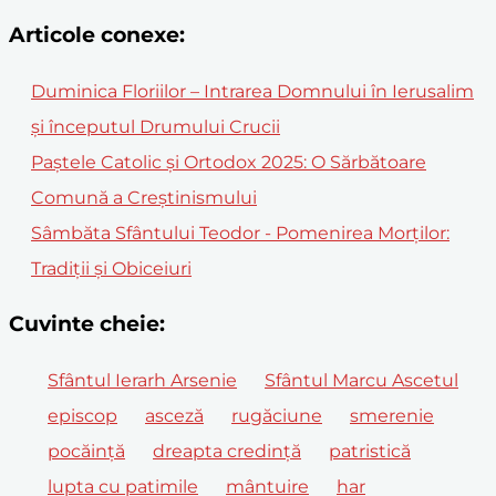
Articole conexe:
Duminica Floriilor – Intrarea Domnului în Ierusalim
și începutul Drumului Crucii
Paștele Catolic și Ortodox 2025: O Sărbătoare
Comună a Creștinismului
Sâmbăta Sfântului Teodor - Pomenirea Morților:
Tradiții și Obiceiuri
Cuvinte cheie:
Sfântul Ierarh Arsenie
Sfântul Marcu Ascetul
episcop
asceză
rugăciune
smerenie
pocăință
dreapta credință
patristică
lupta cu patimile
mântuire
har