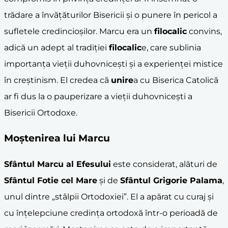
trădare a învățăturilor Bisericii și o punere în pericol a
sufletele credincioșilor. Marcu era un
filocalic
convins,
adică un adept al tradiției
filocalic
e, care sublinia
importanța vieții duhovnicești și a experienței mistice
în creștinism. El credea că
unire
a cu Biserica Catolică
ar fi dus la o pauperizare a vieții duhovnicești a
Bisericii Ortodoxe.
Moștenirea lui Marcu
Sfântul Marcu al Efesului
este considerat, alături de
Sfântul Fotie cel Mare
și de
Sfântul Grigorie Palama
,
unul dintre „stâlpii Ortodoxiei”. El a apărat cu curaj și
cu înțelepciune credința ortodoxă într-o perioadă de