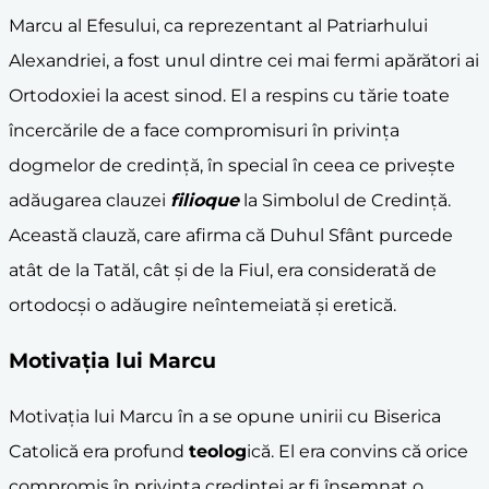
Marcu al Efesului, ca reprezentant al Patriarhului
Alexandriei, a fost unul dintre cei mai fermi apărători ai
Ortodoxiei la acest sinod. El a respins cu tărie toate
încercările de a face compromisuri în privința
dogmelor de credință, în special în ceea ce privește
adăugarea clauzei
filioque
la Simbolul de Credință.
Această clauză, care afirma că Duhul Sfânt purcede
atât de la Tatăl, cât și de la Fiul, era considerată de
ortodocși o adăugire neîntemeiată și eretică.
Motivația lui Marcu
Motivația lui Marcu în a se opune unirii cu Biserica
Catolică era profund
teolog
ică. El era convins că orice
compromis în privința credinței ar fi însemnat o