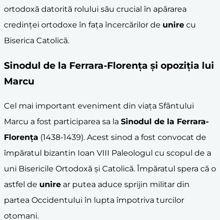
ortodoxă datorită rolului său crucial în apărarea
credinței ortodoxe în fața încercărilor de
unire
cu
Biserica Catolică.
Sinodul de la Ferrara-Florența
și opoziția lui
Marcu
Cel mai important eveniment din viața Sfântului
Marcu a fost participarea sa la
Sinodul de la Ferrara-
Florența
(1438-1439). Acest sinod a fost convocat de
împăratul bizantin Ioan VIII Paleologul cu scopul de a
uni Bisericile Ortodoxă și Catolică. Împăratul spera că o
astfel de
unire
ar putea aduce sprijin militar din
partea Occidentului în lupta împotriva turcilor
otomani.