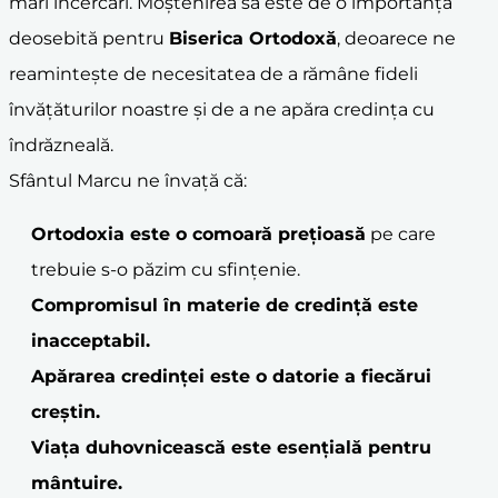
mari încercări. Moștenirea sa este de o importanță
deosebită pentru
Biserica Ortodoxă
, deoarece ne
reamintește de necesitatea de a rămâne fideli
învățăturilor noastre și de a ne apăra credința cu
îndrăzneală.
Sfântul Marcu ne învață că:
Ortodoxia este o comoară prețioasă
pe care
trebuie s-o păzim cu sfințenie.
Compromisul în materie de credință este
inacceptabil.
Apărarea credinței este o datorie a fiecărui
creștin.
Viața duhovnicească este esențială pentru
mântuire.