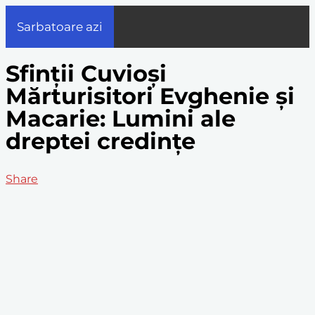
Sarbatoare azi
Sfinții Cuvioși
Mărturisitori Evghenie și
Macarie: Lumini ale
dreptei credințe
Share