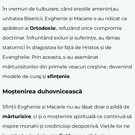
În vremuri de tulburare, când ereziile amenințau
unitatea Bisericii, Evghenie și Macarie s-au ridicat ca
apărători ai
Ortodoxie
i, refuzând orice compromis
doctrinar. Înfruntând exiluri și suferințe, au rămas
statornici în dragostea lor față de Hristos și de
Evanghelie. Prin aceasta, s-au asemănat
mărturisitorilor din primele veacuri creștine, devenind
modele de curaj și
sfințenie
.
Moștenirea duhovnicească
Sfinții Evghenie și Macarie nu au lăsat doar o pildă de
mărturisire
, ci și o moștenire spirituală ce continuă să
inspire monahi și credincioși deopotrivă. Viețile lor ne