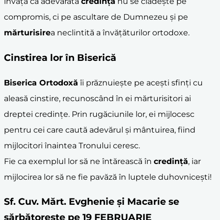
învață că adevărata
credință
nu se clădește pe
compromis, ci pe ascultare de Dumnezeu și pe
mărturisire
a neclintită a învățăturilor ortodoxe.
Cinstirea lor în Biserică
Biserica Ortodoxă
îi prăznuiește pe acești sfinți cu
aleasă cinstire, recunoscând în ei mărturisitori ai
dreptei credințe. Prin rugăciunile lor, ei mijlocesc
pentru cei care caută adevărul și mântuirea, fiind
mijlocitori înaintea Tronului ceresc.
Fie ca exemplul lor să ne întărească în
credință
, iar
mijlocirea lor să ne fie pavăză în luptele duhovnicești!
Sf. Cuv. Mărt. Evghenie şi Macarie se
sărbătoreste pe 19 FEBRUARIE