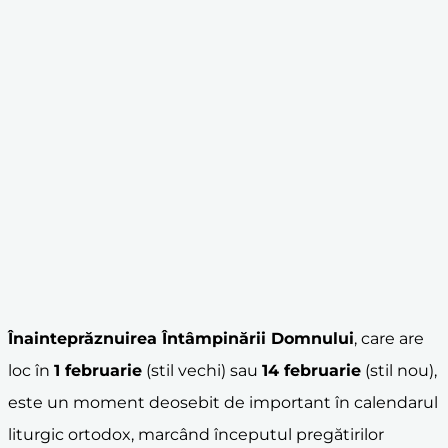
Înainteprăznuirea Întâmpinării Domnului
, care are
loc în
1 februarie
(stil vechi) sau
14 februarie
(stil nou),
este un moment deosebit de important în calendarul
liturgic ortodox, marcând începutul pregătirilor