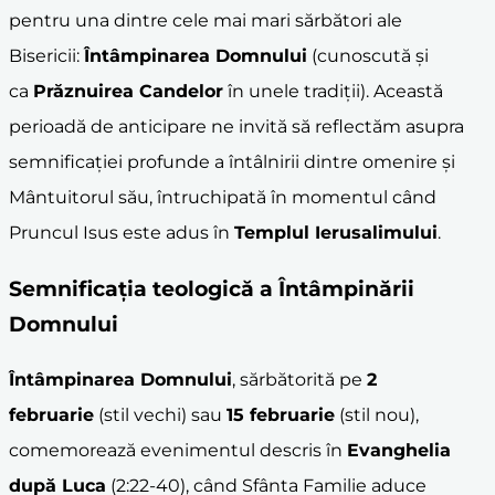
pentru una dintre cele mai mari sărbători ale
Bisericii:
Întâmpinarea Domnului
(cunoscută și
ca
Prăznuirea Candelor
în unele tradiții). Această
perioadă de anticipare ne invită să reflectăm asupra
semnificației profunde a întâlnirii dintre omenire și
Mântuitorul său, întruchipată în momentul când
Pruncul Isus este adus în
Templul Ierusalimului
.
Semnificația teologică a Întâmpinării
Domnului
Întâmpinarea Domnului
, sărbătorită pe
2
februarie
(stil vechi) sau
15 februarie
(stil nou),
comemorează evenimentul descris în
Evanghelia
după Luca
(2:22-40), când Sfânta Familie aduce