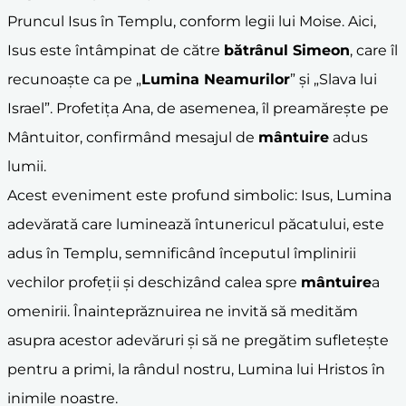
Pruncul Isus în Templu, conform legii lui Moise. Aici,
Isus este întâmpinat de către
bătrânul Simeon
, care îl
recunoaște ca pe „
Lumina Neamurilor
” și „Slava lui
Israel”. Profetița Ana, de asemenea, îl preamărește pe
Mântuitor, confirmând mesajul de
mântuire
adus
lumii.
Acest eveniment este profund simbolic: Isus, Lumina
adevărată care luminează întunericul păcatului, este
adus în Templu, semnificând începutul împlinirii
vechilor profeții și deschizând calea spre
mântuire
a
omenirii. Înainteprăznuirea ne invită să medităm
asupra acestor adevăruri și să ne pregătim sufletește
pentru a primi, la rândul nostru, Lumina lui Hristos în
inimile noastre.