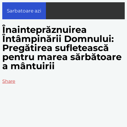
Sarbatoare azi
Înainteprăznuirea
Întâmpinării Domnului:
Pregătirea sufletească
pentru marea sărbătoare
a mântuirii
Share