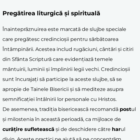
Pregătirea liturgică și spirituală
Înainteprăznuirea este marcată de slujbe speciale
care pregătesc credincioșii pentru sărbătoarea
Întâmpinării. Acestea includ rugăciuni, cântări și citiri
din Sfânta Scriptură care evidențiază temele
mântuirii, luminii și împlinirii legii vechi. Credincioșii
sunt încurajați să participe la aceste slujbe, să se
apropie de Tainele Bisericii și să mediteze asupra
semnificației întâlnirii lor personale cu Hristos.
De asemenea, tradiția bisericească recomandă
post
ul
și milostenia în această perioadă, ca mijloace de
curățire sufletească
și de deschidere către
har
ul
divin. Aceste practici ne ajută să ne concentrăm