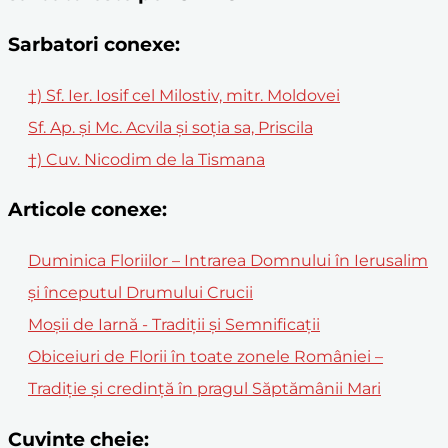
Sarbatori conexe:
†) Sf. Ier. Iosif cel Milostiv, mitr. Moldovei
Sf. Ap. și Mc. Acvila și soția sa, Priscila
†) Cuv. Nicodim de la Tismana
Articole conexe:
Duminica Floriilor – Intrarea Domnului în Ierusalim
și începutul Drumului Crucii
Moșii de Iarnă - Tradiții și Semnificații
Obiceiuri de Florii în toate zonele României –
Tradiție și credință în pragul Săptămânii Mari
Cuvinte cheie: