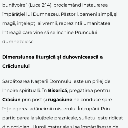
bunăvoire” (Luca 2:14), proclamând instaurarea
împărăției lui Dumnezeu. Păstorii, oameni simpli, și
magii, înțelepți ai vremii, reprezintă umanitatea
întreagă care vine să se închine Pruncului
dumnezeiesc.
Dimensiunea liturgică și duhovnicească a
Crăciun
ului
Sărbătoarea Nașterii Domnului este un prilej de
înnoire spirituală. În
Biserică
, pregătirea pentru
Crăciun
prin post și
rugăciune
ne conduce spre
înțelegerea adâncimii misterului Întrupării. Prin
participarea la slujbele praznicale, sufletul este ridicat
din cotidianul lumii materiale și se împărtășește de