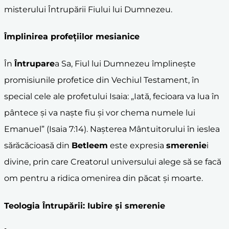
misterului Întrupării Fiului lui Dumnezeu.
Împlinirea profețiilor mesianice
În
Întrupare
a Sa, Fiul lui Dumnezeu împlinește
promisiunile profetice din Vechiul Testament, în
special cele ale profetului Isaia: „Iată, fecioara va lua în
pântece și va naște fiu și vor chema numele lui
Emanuel” (Isaia 7:14). Nașterea Mântuitorului în ieslea
sărăcăcioasă din
Betleem
este expresia
smerenie
i
divine, prin care Creatorul universului alege să se facă
om pentru a ridica omenirea din păcat și moarte.
Teologia Întrupării: Iubire și
smerenie