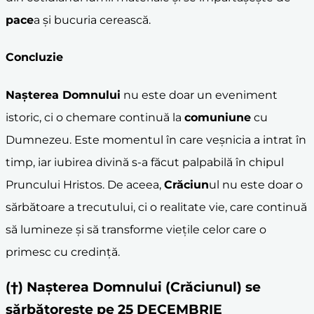
pace
a și bucuria cerească.
Concluzie
Nașterea Domnului
nu este doar un eveniment
istoric, ci o chemare continuă la
comuniune
cu
Dumnezeu. Este momentul în care veșnicia a intrat în
timp, iar iubirea divină s-a făcut palpabilă în chipul
Pruncului Hristos. De aceea,
Crăciun
ul nu este doar o
sărbătoare a trecutului, ci o realitate vie, care continuă
să lumineze și să transforme viețile celor care o
primesc cu credință.
(†) Nașterea Domnului (Crăciunul) se
sărbătoreste pe 25 DECEMBRIE