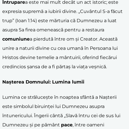
Întrupare
a este mai mult decât un act istoric; este
expresia supremă a iubirii divine. „Cuvântul S-a făcut
trup” (Ioan 1:14) este mărturia că Dumnezeu a luat
asupra Sa firea omenească pentru a restaura
comuniune
a pierdută între om și Creator. Această
unire a naturii divine cu cea umană în Persoana lui
Hristos devine temelie a mântuirii, oferind fiecărui
credincios șansa de a fi părtaș la viața veșnică.
Nașterea Domnului
: Lumina lumii
Lumina ce strălucește în noaptea sfântă a Nașterii
este simbolul biruinței lui Dumnezeu asupra
întunericului. Îngerii cântă „Slavă întru cei de sus lui
Dumnezeu și pe pământ
pace
, între oameni