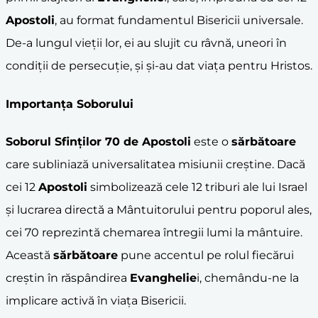
Apostoli
, au format fundamentul Bisericii universale.
De-a lungul vieții lor, ei au slujit cu râvnă, uneori în
condiții de persecuție, și și-au dat viața pentru Hristos.
Importanța Soborului
Soborul Sfinților 70 de
Apostoli
este o
sărbătoare
care subliniază universalitatea misiunii creștine. Dacă
cei 12
Apostoli
simbolizează cele 12 triburi ale lui Israel
și lucrarea directă a Mântuitorului pentru poporul ales,
cei 70 reprezintă chemarea întregii lumi la mântuire.
Această
sărbătoare
pune accentul pe rolul fiecărui
creștin în răspândirea
Evanghelie
i, chemându-ne la
implicare activă în viața Bisericii.