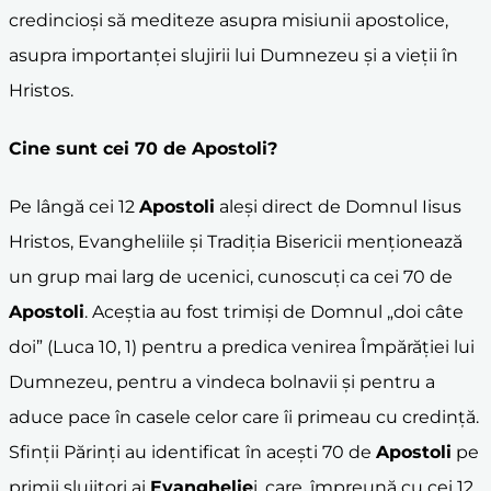
credincioși să mediteze asupra misiunii apostolice,
asupra importanței slujirii lui Dumnezeu și a vieții în
Hristos.
Cine sunt cei 70 de
Apostoli
?
Pe lângă cei 12
Apostoli
aleși direct de Domnul Iisus
Hristos, Evangheliile și Tradiția Bisericii menționează
un grup mai larg de ucenici, cunoscuți ca cei 70 de
Apostoli
. Aceștia au fost trimiși de Domnul „doi câte
doi” (Luca 10, 1) pentru a predica venirea Împărăției lui
Dumnezeu, pentru a vindeca bolnavii și pentru a
aduce pace în casele celor care îi primeau cu credință.
Sfinții Părinți au identificat în acești 70 de
Apostoli
pe
primii slujitori ai
Evanghelie
i, care, împreună cu cei 12