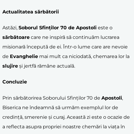
Actualitatea sărbătorii
Astăzi,
Soborul Sfinților 70 de
Apostoli
este o
sărbătoare
care ne inspiră să continuăm lucrarea
misionară începută de ei. Într-o lume care are nevoie
de
Evanghelie
mai mult ca niciodată, chemarea lor la
slujire
și jertfă rămâne actuală.
Concluzie
Prin sărbătorirea Soborului Sfinților 70 de
Apostoli
,
Biserica ne îndeamnă să urmăm exemplul lor de
credință, smerenie și curaj. Această zi este o ocazie de
a reflecta asupra propriei noastre chemări la viața în