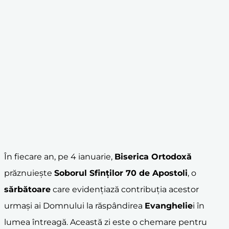
În fiecare an, pe 4 ianuarie,
Biserica Ortodoxă
prăznuiește
Soborul Sfinților 70 de
Apostoli
, o
sărbătoare
care evidențiază contribuția acestor
urmași ai Domnului la răspândirea
Evanghelie
i în
lumea întreagă. Această zi este o chemare pentru