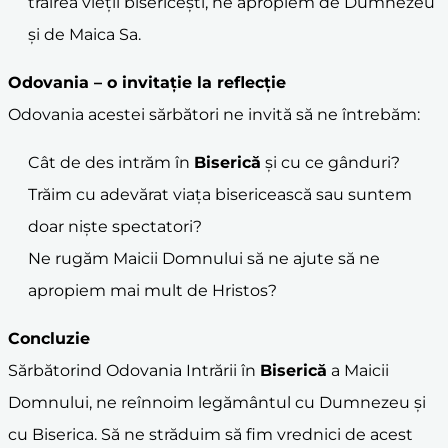
trăirea vieții bisericești, ne apropiem de Dumnezeu
și de Maica Sa.
Odovania – o invitație la reflecție
Odovania acestei sărbători ne invită să ne întrebăm:
Cât de des intrăm în
Biserică
și cu ce gânduri?
Trăim cu adevărat viața bisericească sau suntem
doar niște spectatori?
Ne rugăm Maicii Domnului să ne ajute să ne
apropiem mai mult de Hristos?
Concluzie
Sărbătorind Odovania Intrării în
Biserică
a Maicii
Domnului, ne reînnoim legământul cu Dumnezeu și
cu Biserica. Să ne străduim să fim vrednici de acest