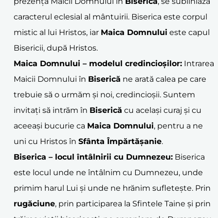
prezența Maicii Domnului în
Biserică
, se subliniază
caracterul eclesial al mântuirii. Biserica este corpul
mistic al lui Hristos, iar
Maica Domnului
este capul
Bisericii, după Hristos.
Maica Domnului
– modelul credincioșilor:
Intrarea
Maicii Domnului în
Biserică
ne arată calea pe care
trebuie să o urmăm și noi, credincioșii. Suntem
invitați să intrăm în
Biserică
cu același curaj și cu
aceeași bucurie ca
Maica Domnului
, pentru a ne
uni cu Hristos în
Sfânta Împărtășanie
.
Biserica – locul întâlnirii cu Dumnezeu:
Biserica
este locul unde ne întâlnim cu Dumnezeu, unde
primim harul Lui și unde ne hrănim sufletește. Prin
rugăciune
, prin participarea la Sfintele Taine și prin