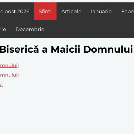
de post
2026
Sfinti
Articole
Ianuarie
Febr
ie
Decembrie
n Biserică a Maicii Domnului
Domnului)
Domnului)
a)