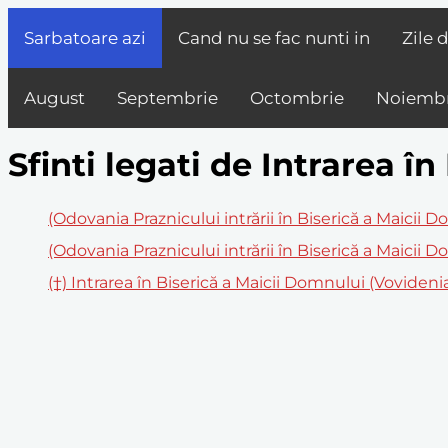
Sarbatoare azi
Cand nu se fac nunti in
Zile 
August
Septembrie
Octombrie
Noiembr
Sfinti legati de Intrarea î
(Odovania Praznicului intrării în Biserică a Maicii 
(Odovania Praznicului intrării în Biserică a Maicii 
(†) Intrarea în Biserică a Maicii Domnului (Vovideni