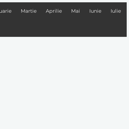
uarie
Martie
Aprilie
Mai
Iunie
Iulie