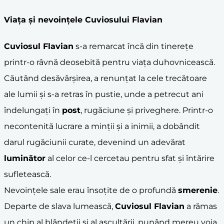
Viața și nevoințele Cuviosului Flavian
Cuviosul Flavian
s-a remarcat încă din tinerețe
printr-o râvnă deosebită pentru viața duhovnicească.
Căutând desăvârșirea, a renunțat la cele trecătoare
ale lumii și s-a retras în pustie, unde a petrecut ani
îndelungați în
post
, rugăciune și priveghere. Printr-o
necontenită lucrare a minții și a inimii, a dobândit
darul rugăciunii curate, devenind un adevărat
luminător
al celor ce-l cercetau pentru sfat și întărire
sufletească.
Nevoințele sale erau însoțite de o profundă
smerenie
.
Departe de slava lumească,
Cuviosul Flavian
a rămas
un chip al blândeții și al ascultării, punând mereu voia