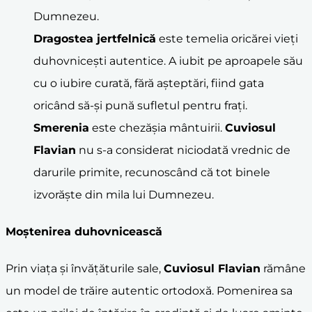
Dumnezeu.
Dragostea jertfelnică
este temelia oricărei vieți
duhovnicești autentice. A iubit pe aproapele său
cu o iubire curată, fără așteptări, fiind gata
oricând să-și pună sufletul pentru frați.
Smerenia
este chezășia mântuirii.
Cuviosul
Flavian
nu s-a considerat niciodată vrednic de
darurile primite, recunoscând că tot binele
izvorăște din mila lui Dumnezeu.
Moștenirea duhovnicească
Prin viața și învățăturile sale,
Cuviosul Flavian
rămâne
un model de trăire autentic ortodoxă. Pomenirea sa