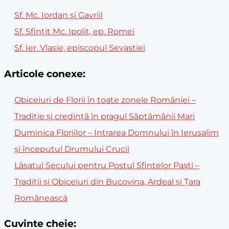
Sf. Mc. Iordan şi Gavriil
Sf. Sfințit Mc. Ipolit, ep. Romei
Sf. Ier. Vlasie, episcopul Sevastiei
Articole conexe:
Obiceiuri de Florii în toate zonele României –
Tradiție și credință în pragul Săptămânii Mari
Duminica Floriilor – Intrarea Domnului în Ierusalim
și începutul Drumului Crucii
Lăsatul Secului pentru Postul Sfintelor Paști –
Tradiții și Obiceiuri din Bucovina, Ardeal și Țara
Românească
Cuvinte cheie: