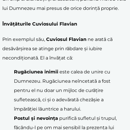
lui Dumnezeu mai presus de orice dorință proprie.
Învățăturile Cuviosului Flavian
Prin exemplul său,
Cuviosul Flavian
ne arată că
desăvârșirea se atinge prin răbdare și iubire
necondiționată. El a învățat că:
Rugăciunea inimii
este calea de unire cu
Dumnezeu. Rugăciunea neîncetată a fost
pentru el nu doar un mijloc de curățire
sufletească, ci și o adevărată chezășie a
împărăției lăuntrice a harului.
Postul și nevoința
purifică sufletul și trupul,
făcându-l pe om mai sensibil la prezența lui