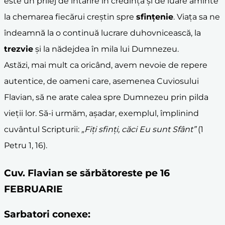
este un prilej de întărire în credință și de luare aminte
la chemarea fiecărui creștin spre
sfințenie
. Viața sa ne
îndeamnă la o continuă lucrare duhovnicească, la
trezvie
și la nădejdea în mila lui Dumnezeu.
Astăzi, mai mult ca oricând, avem nevoie de repere
autentice, de oameni care, asemenea Cuviosului
Flavian, să ne arate calea spre Dumnezeu prin pilda
vieții lor. Să-i urmăm, așadar, exemplul, împlinind
cuvântul Scripturii:
„Fiți sfinți, căci Eu sunt Sfânt”
(1
Petru 1, 16).
Cuv. Flavian se sărbătoreste pe 16
FEBRUARIE
Sarbatori conexe: