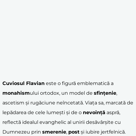
Cuviosul Flavian
este o figură emblematică a
monahism
ului ortodox, un model de
sfințenie
,
ascetism și rugăciune neîncetată. Viața sa, marcată de
lepădarea de cele lumești și de o
nevoință
aspră,
reflectă idealul evanghelic al unirii desăvârșite cu
Dumnezeu prin
smerenie
,
post
și iubire jertfelnică.