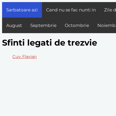
Sarbatoare azi
Cand nu se fac nunti in
Zile 
August
Septembrie
Octombrie
Noiembr
Sfinti legati de trezvie
Cuv. Flavian