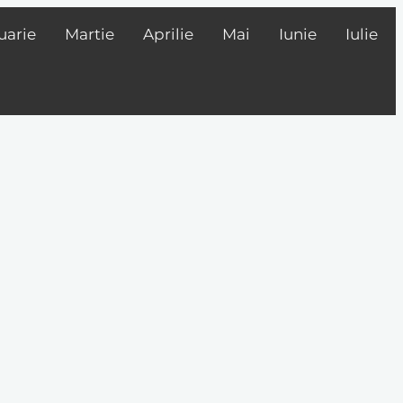
uarie
Martie
Aprilie
Mai
Iunie
Iulie