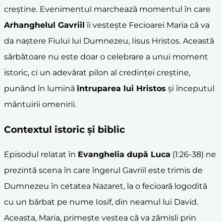
creștine. Evenimentul marchează momentul în care
Arhanghelul Gavriil
îi vestește Fecioarei Maria că va
da naștere Fiului lui Dumnezeu, Iisus Hristos. Această
sărbătoare nu este doar o celebrare a unui moment
istoric, ci un adevărat pilon al credinței creștine,
punând în lumină
întruparea lui Hristos
și începutul
mântuirii omenirii.
Contextul istoric și biblic
Episodul relatat în
Evanghelia după Luca
(1:26-38) ne
prezintă scena în care îngerul Gavriil este trimis de
Dumnezeu în cetatea Nazaret, la o fecioară logodită
cu un bărbat pe nume Iosif, din neamul lui David.
Aceasta, Maria, primește vestea că va zămisli prin