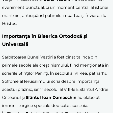
eveniment punctual, ci un moment central al istoriei
mântuirii, anticipând patimile, moartea și Învierea lui
Hristos.
Importanța în
Biserica Ortodoxă
și
Universală
Sărbătoarea Bunei Vestiri a fost cinstită încă din
primele secole ale creștinismului, fiind menționată în
scrierile Sfinților Părinți. În secolul al VII-lea, patriarhul
Sofronie al Ierusalimului scria despre importanța
acestui praznic, iar în secolul al VIII-lea, Sfântul Andrei
Criteanul și
Sfântul Ioan Damaschin
au elaborat
imnuri liturgice speciale dedicate acestuia.