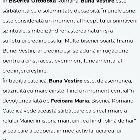
În
Biserica Ortodoxă
Română,
Buna Vestire
este
sărbătorită cu o solemnitate deosebită. În unele zone,
este considerată un moment al începutului primăverii
spirituale, simbolizând renașterea naturii și a
sufletului credinciosului. Multe biserici poartă hramul
Bunei Vestiri, iar credincioșii se adună în rugăciune
pentru a cinsti acest eveniment fundamental al
credinței creștine.
În tradiția catolică,
Buna Vestire
este, de asemenea,
prăznuită cu mare cinste, fiind un moment central în
devoțiunea față de
Fecioara Maria
. Biserica Romano-
Catolică vede această sărbătoare ca o reafirmare a
rolului Mariei în istoria mântuirii, ea fiind „plină de har”
și cea care a cooperat în mod activ la lucrarea lui