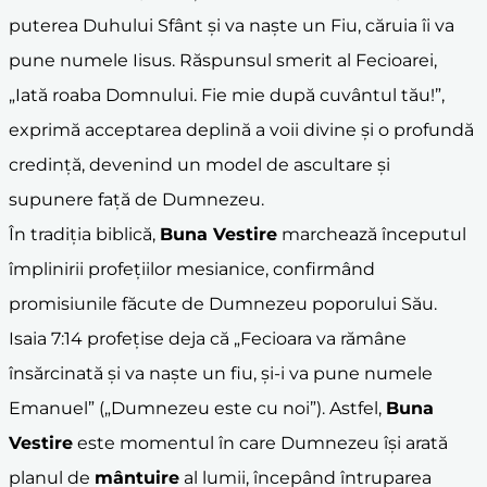
puterea Duhului Sfânt și va naște un Fiu, căruia îi va
pune numele Iisus. Răspunsul smerit al Fecioarei,
„Iată roaba Domnului. Fie mie după cuvântul tău!”,
exprimă acceptarea deplină a voii divine și o profundă
credință, devenind un model de ascultare și
supunere față de Dumnezeu.
În tradiția biblică,
Buna Vestire
marchează începutul
împlinirii profețiilor mesianice, confirmând
promisiunile făcute de Dumnezeu poporului Său.
Isaia 7:14 profețise deja că „Fecioara va rămâne
însărcinată și va naște un fiu, și-i va pune numele
Emanuel” („Dumnezeu este cu noi”). Astfel,
Buna
Vestire
este momentul în care Dumnezeu își arată
planul de
mântuire
al lumii, începând întruparea