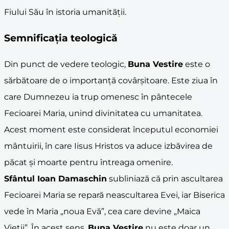
Fiului Său în istoria umanității.
Semnificația teologică
Din punct de vedere teologic,
Buna Vestire
este o
sărbătoare de o importanță covârșitoare. Este ziua în
care Dumnezeu ia trup omenesc în pântecele
Fecioarei Maria, unind divinitatea cu umanitatea.
Acest moment este considerat începutul economiei
mântuirii, în care Iisus Hristos va aduce izbăvirea de
păcat și moarte pentru întreaga omenire.
Sfântul Ioan Damaschin
subliniază că prin ascultarea
Fecioarei Maria se repară neascultarea Evei, iar Biserica
vede în Maria „noua Evă”, cea care devine „Maica
Vieții”. În acest sens,
Buna Vestire
nu este doar un