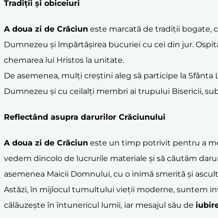
Tradiții și obiceiuri
A doua zi de Crăciun
este marcată de tradiții bogate, 
Dumnezeu și împărtășirea bucuriei cu cei din jur. Ospitali
chemarea lui Hristos la unitate.
De asemenea, mulți creștini aleg să participe la Sfânta
Dumnezeu și cu ceilalți membri ai trupului Bisericii, sub
Reflectând asupra darurilor Crăciunului
A doua zi de Crăciun
este un timp potrivit pentru a me
vedem dincolo de lucrurile materiale și să căutăm daruril
asemenea Maicii Domnului, cu o inimă smerită și ascult
Astăzi, în mijlocul tumultului vieții moderne, suntem in
călăuzește în întunericul lumii, iar mesajul său de
iubir