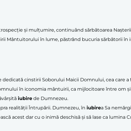
pecție și mulțumire, continuând sărbătoarea Nașterii Dom
irii Mântuitorului în lume, păstrând bucuria sărbătorii în
 dedicată cinstirii Soborului Maicii Domnului, cea care a
i Domnului în iconomia mântuirii, ca mijlocitoare între o
ăvârșită
iubire
de Dumnezeu.
pra realității Întrupării. Dumnezeu, în
iubire
a Sa nemărgi
scă acest dar cu o inimă deschisă și să lase ca lumina Cr