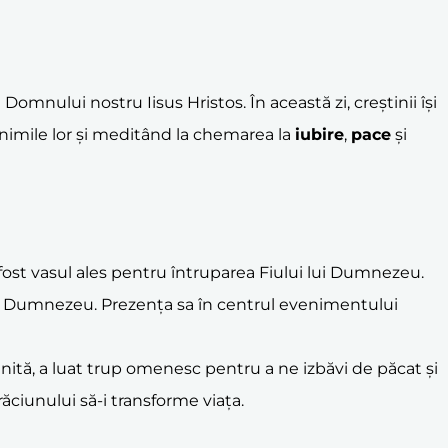
nului nostru Iisus Hristos. În această zi, creștinii își
 inimile lor și meditând la chemarea la
iubire
,
pace
și
 fost vasul ales pentru întruparea Fiului lui Dumnezeu.
m și Dumnezeu. Prezența sa în centrul evenimentului
nită, a luat trup omenesc pentru a ne izbăvi de păcat și
ăciunului să-i transforme viața.