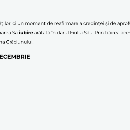
ăților, ci un moment de reafirmare a credinței și de aprof
marea Sa
iubire
arătată în darul Fiului Său. Prin trăirea aces
na Crăciunului.
 DECEMBRIE