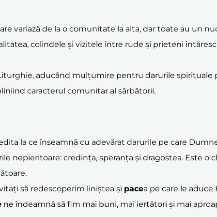
care variază de la o comunitate la alta, dar toate au un 
tatea, colindele și vizitele între rude și prieteni întăresc
 Liturghie, aducând mulțumire pentru darurile spirituale 
liniind caracterul comunitar al sărbătorii.
dita la ce înseamnă cu adevărat darurile pe care Dumnez
e nepieritoare: credința, speranța și dragostea. Este o ch
ătoare.
vitați să redescoperim liniștea și
pace
a pe care le aduce 
e
ne îndeamnă să fim mai buni, mai iertători și mai aproape