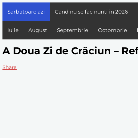
Sarbatoare azi
Cand nu se fac nunti in
2026
Iulie
August
Septembrie
Octombrie
A Doua Zi de Crăciun – Ref
Share