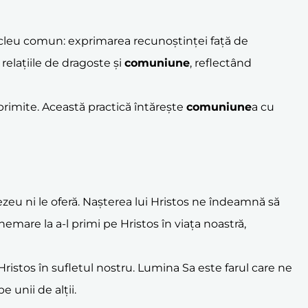
nucleu comun: exprimarea recunoștinței față de
 relațiile de dragoste și
comuniune
, reflectând
primite. Această practică întărește
comuniune
a cu
eu ni le oferă. Nașterea lui Hristos ne îndeamnă să
emare la a-l primi pe Hristos în viața noastră,
Hristos în sufletul nostru. Lumina Sa este farul care ne
 unii de alții.