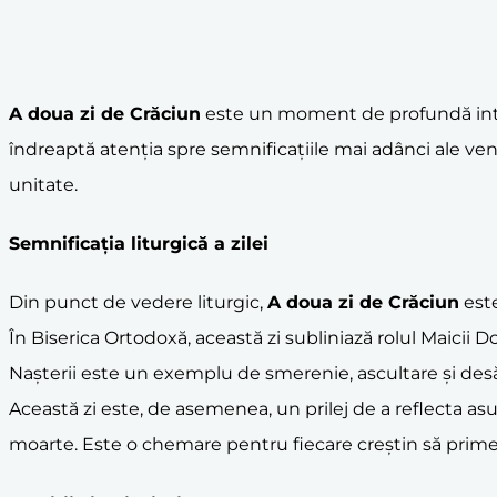
A doua zi de Crăciun
este un moment de profundă intros
îndreaptă atenția spre semnificațiile mai adânci ale ven
unitate.
Semnificația liturgică a zilei
Din punct de vedere liturgic,
A doua zi de Crăciun
este
În Biserica Ortodoxă, această zi subliniază rolul Maici
Nașterii este un exemplu de smerenie, ascultare și des
Această zi este, de asemenea, un prilej de a reflecta asu
moarte. Este o chemare pentru fiecare creștin să primea