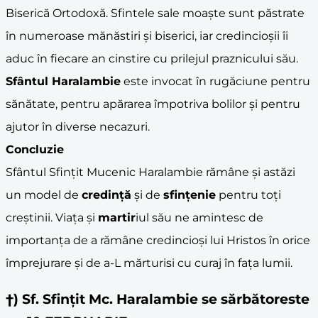
Biserică Ortodoxă. Sfintele sale moaște sunt păstrate
în numeroase mănăstiri și biserici, iar credincioșii îi
aduc în fiecare an cinstire cu prilejul praznicului său.
Sfântul Haralambie
este invocat în rugăciune pentru
sănătate, pentru apărarea împotriva bolilor și pentru
ajutor în diverse necazuri.
Concluzie
Sfântul Sfințit Mucenic Haralambie rămâne și astăzi
un model de
credință
și de
sfințenie
pentru toți
creștinii. Viața și
martir
iul său ne amintesc de
importanța de a rămâne credincioși lui Hristos în orice
împrejurare și de a-L mărturisi cu curaj în fața lumii.
†) Sf. Sfințit Mc. Haralambie se sărbătoreste