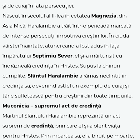
și de curaj în fața persecuției.
Născut în secolul al II-lea în cetatea
Magnezia
, din
Asia Mică, Haralambie a trăit într-o perioadă marcată
de intense persecuții împotriva creștinilor. În ciuda
vârstei înaintate, atunci când a fost adus în fața
împăratului
Septimiu Sever
, el și-a mărturisit cu
îndrăzneală credința în Hristos. Supus la chinuri
cumplite,
Sfântul Haralambie
a rămas neclintit în
credința sa, devenind astfel un exemplu de curaj și
tărie sufletească pentru creștinii din toate timpurile.
Mucenicia – supremul act de
credință
Martiriul Sfântului Haralambie reprezintă un act
suprem de
credință
, prin care el și-a oferit viața
pentru Hristos. Prin moartea sa, el a biruit pe moarte,