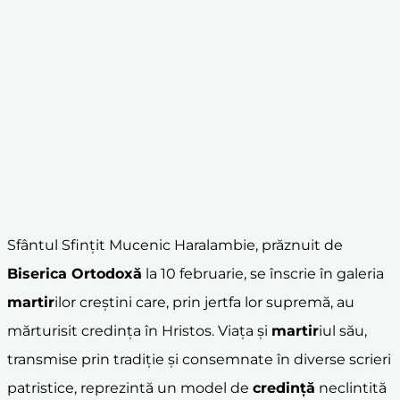
Sfântul Sfințit Mucenic Haralambie, prăznuit de
Biserica Ortodoxă
la 10 februarie, se înscrie în galeria
martir
ilor creştini care, prin jertfa lor supremă, au
mărturisit credința în Hristos. Viața și
martir
iul său,
transmise prin tradiție și consemnate în diverse scrieri
patristice, reprezintă un model de
credință
neclintită