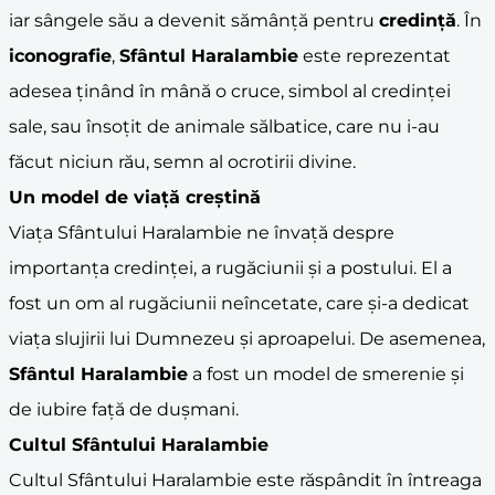
iar sângele său a devenit sămânță pentru
credință
. În
iconografie
,
Sfântul Haralambie
este reprezentat
adesea ținând în mână o cruce, simbol al credinței
sale, sau însoțit de animale sălbatice, care nu i-au
făcut niciun rău, semn al ocrotirii divine.
Un model de viață creștină
Viața Sfântului Haralambie ne învață despre
importanța credinței, a rugăciunii și a postului. El a
fost un om al rugăciunii neîncetate, care și-a dedicat
viața slujirii lui Dumnezeu și aproapelui. De asemenea,
Sfântul Haralambie
a fost un model de smerenie și
de iubire față de dușmani.
Cultul Sfântului Haralambie
Cultul Sfântului Haralambie este răspândit în întreaga