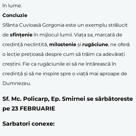
în lume.
Concluzie
Sfânta Cuvioasă Gorgonia este un exemplu strălucit
de
sfințenie
în mijlocul lumii. Viața sa, marcată de
credință neclintită,
milostenie
și
rugăciune
, ne oferă
o lecție prețioasă despre cum să trăim ca adevărați
creștini. Fie ca rugăciunile ei să ne întărească în
credință și să ne inspire spre o viață mai aproape de
Dumnezeu.
Sf. Mc. Policarp, Ep. Smirnei se sărbătoreste
pe 23 FEBRUARIE
Sarbatori conexe: