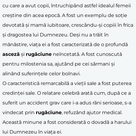
cu care a avut copii, întruchipând astfel idealul femeii
creștine din acea epocă. A fost un exemplu de soție
devotată și mamă iubitoare, crescându-și copiii în frica
și dragostea lui Dumnezeu. Deși nu a trăit în
mănăstire, viața ei a fost caracterizată de o profundă
asceză
și
rugăciune
neîncetată. A fost cunoscută
pentru milostenia sa, ajutând pe cei sărmani și
alinând suferințele celor bolnavi.
O caracteristică remarcabilă a vieții sale a fost puterea
credinței sale. O relatare celebră arată cum, după ce a
suferit un accident grav care i-a adus răni serioase, s-a
vindecat prin
rugăciune
, refuzând ajutor medical.
Această minune a fost considerată o dovadă a harului
lui Dumnezeu în viața ei.