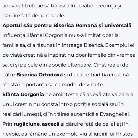
adevărat trebuie să trăiască în curăție, credință și
dăruire față de aproapele.
Aportul său pentru Biserica Romană și universală
Influența Sfântei Gorgonia nu s-a limitat doar la
familia sa, ci a răsunat în întreaga Biserică. Exemplul ei
de viață creștină a inspirat nu doar femeile din vremea
sa, ci și pe cele din epocile ulterioare. Cinstirea ei de
către
Biserica Ortodoxă
și de către tradiția creștină
atestă importanța sa ca model de virtute.
Sfânta Gorgonia
ne amintește că adevărata valoare a
unui creștin nu constă într-o poziție socială sau în
realizări lumești, ci în trăirea autentică a Evangheliei.
Prin
rugăciune
,
asceză
și dăruire față de cei aflați în
nevoie, ea rămâne un exemplu viu al iubirii lui Hristos