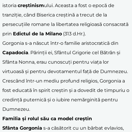
istoria
creștinism
ului. Aceasta a fost o epocă de
tranziție, când Biserica creștină a trecut de la
persecuțiile romane la libertatea religioasă consacrată
prin
Edictul de la Milano
(313 d.Hr.).
Gorgonia s-a născut într-o familie aristocratică din
Capadocia
. Părinții ei, Sfântul Grigorie cel Bătrân și
Sfânta Nonna, erau cunoscuți pentru viața lor
virtuoasă și pentru devotamentul față de Dumnezeu.
Crescând într-un mediu profund religios, Gorgonia a
fost educată în spirit creștin și a dovedit de timpuriu o
credință puternică și o iubire nemărginită pentru
Dumnezeu.
Familia și rolul său ca model creștin
Sfânta Gorgonia
s-a căsătorit cu un bărbat evlavios,