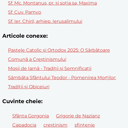
Sf. Mc. Montanus, pr. și soția sa, Maxima
Sf. Cuv. Pamvo
Sf. Ier. Chiril, arhiep. Ierusalimului
Articole conexe:
Paștele Catolic și Ortodox 2025: O Sărbătoare
Comună a Creștinismului
Moșii de Iarnă - Tradiții și Semnificații
Sâmbăta Sfântului Teodor - Pomenirea Morților:
Tradiții și Obiceiuri
Cuvinte cheie:
Sfânta Gorgonia
Grigorie de Nazianz
Capadocia
creștinism
sfințenie