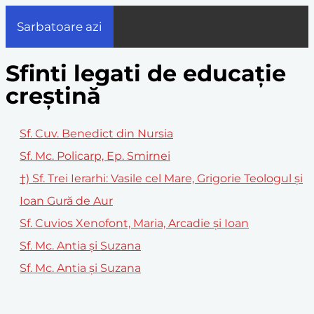
Sarbatoare azi
Sfinti legati de educație
creștină
Sf. Cuv. Benedict din Nursia
Sf. Mc. Policarp, Ep. Smirnei
†) Sf. Trei Ierarhi: Vasile cel Mare, Grigorie Teologul și
Ioan Gură de Aur
Sf. Cuvios Xenofont, Maria, Arcadie şi Ioan
Sf. Mc. Antia și Suzana
Sf. Mc. Antia şi Suzana