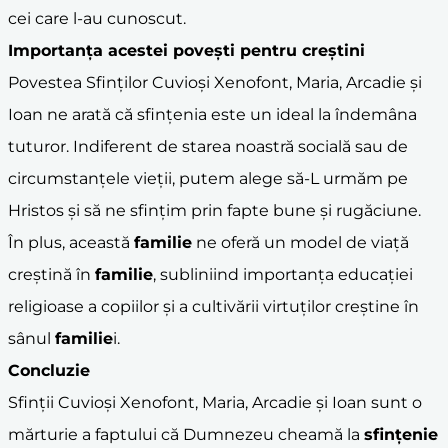
cei care l-au cunoscut.
Importanța acestei povești pentru creștini
Povestea Sfinților Cuvioși Xenofont, Maria, Arcadie și
Ioan ne arată că sfințenia este un ideal la îndemâna
tuturor. Indiferent de starea noastră socială sau de
circumstanțele vieții, putem alege să-L urmăm pe
Hristos și să ne sfințim prin fapte bune și rugăciune.
În plus, această
familie
ne oferă un model de viață
creștină în
familie
, subliniind importanța educației
religioase a copiilor și a cultivării virtuților creștine în
sânul
familie
i.
Concluzie
Sfinții Cuvioși Xenofont, Maria, Arcadie și Ioan sunt o
mărturie a faptului că Dumnezeu cheamă la
sfințenie