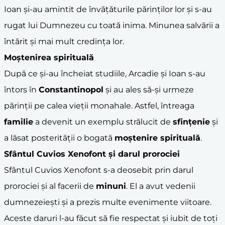
Ioan și-au amintit de învățăturile părinților lor și s-au
rugat lui Dumnezeu cu toată inima. Minunea salvării a
întărit și mai mult credința lor.
Moștenirea spirituală
După ce și-au încheiat studiile, Arcadie și Ioan s-au
întors în
Constantinopol
și au ales să-și urmeze
părinții pe calea vieții monahale. Astfel, întreaga
familie
a devenit un exemplu strălucit de
sfințenie
și
a lăsat posterității o bogată
moștenire spirituală
.
Sfântul Cuvios Xenofont și darul prorociei
Sfântul Cuvios Xenofont s-a deosebit prin darul
prorociei și al facerii de
minuni
. El a avut vedenii
dumnezeiești și a prezis multe evenimente viitoare.
Aceste daruri l-au făcut să fie respectat și iubit de toți