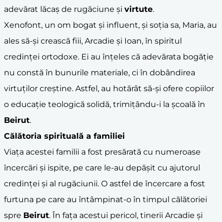
adevărat lăcaș de rugăciune și
virtute
.
Xenofont, un om bogat și influent, și soția sa, Maria, au
ales să-și crească fiii, Arcadie și Ioan, în spiritul
credinței ortodoxe. Ei au înțeles că adevărata bogăție
nu constă în bunurile materiale, ci în dobândirea
virtuților creștine. Astfel, au hotărât să-și ofere copiilor
o educație teologică solidă, trimițându-i la școală în
Beirut
.
Călătoria spirituală a
familie
i
Viața acestei familii a fost presărată cu numeroase
încercări și ispite, pe care le-au depășit cu ajutorul
credinței și al rugăciunii. O astfel de încercare a fost
furtuna pe care au întâmpinat-o în timpul călătoriei
spre
Beirut
. În fața acestui pericol, tinerii Arcadie și