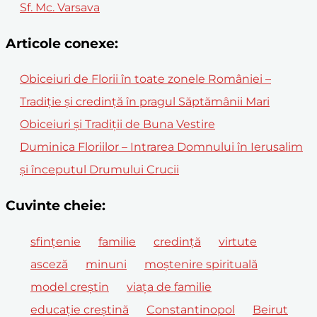
Sf. Mc. Varsava
Articole conexe:
Obiceiuri de Florii în toate zonele României –
Tradiție și credință în pragul Săptămânii Mari
Obiceiuri și Tradiții de Buna Vestire
Duminica Floriilor – Intrarea Domnului în Ierusalim
și începutul Drumului Crucii
Cuvinte cheie:
sfințenie
familie
credință
virtute
asceză
minuni
moștenire spirituală
model creștin
viața de familie
educație creștină
Constantinopol
Beirut