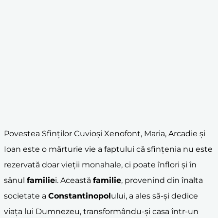
Povestea Sfinților Cuvioși Xenofont, Maria, Arcadie și
Ioan este o mărturie vie a faptului că sfințenia nu este
rezervată doar vieții monahale, ci poate înflori și în
sânul
familie
i. Această
familie
, provenind din înalta
societate a
Constantinopol
ului, a ales să-și dedice
viața lui Dumnezeu, transformându-și casa într-un