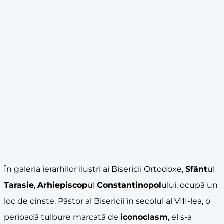
În galeria ierarhilor iluștri ai Bisericii Ortodoxe,
Sfânt
ul
Tarasie
,
Arhiepiscop
ul
Constantinopol
ului, ocupă un
loc de cinste. Păstor al Bisericii în secolul al VIII-lea, o
perioadă tulbure marcată de
iconoclasm
, el s-a