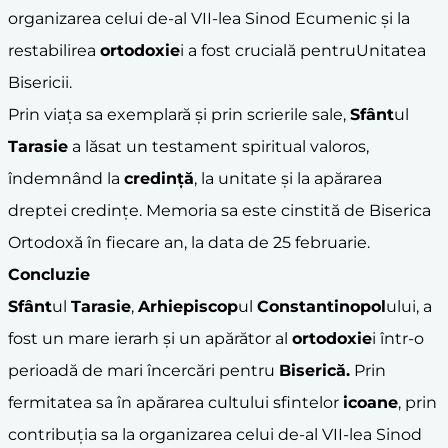
organizarea celui de-al VII-lea Sinod Ecumenic și la
restabilirea
ortodoxie
i a fost crucială pentruUnitatea
Bisericii.
Prin viața sa exemplară și prin scrierile sale,
Sfânt
ul
Tarasie
a lăsat un testament spiritual valoros,
îndemnând la
credință
, la unitate și la apărarea
dreptei credințe. Memoria sa este cinstită de Biserica
Ortodoxă în fiecare an, la data de 25 februarie.
Concluzie
Sfânt
ul
Tarasie
,
Arhiepiscop
ul
Constantinopol
ului, a
fost un mare ierarh și un apărător al
ortodoxie
i într-o
perioadă de mari încercări pentru
Biserică.
Prin
fermitatea sa în apărarea cultului sfintelor
icoane
, prin
contribuția sa la organizarea celui de-al VII-lea Sinod