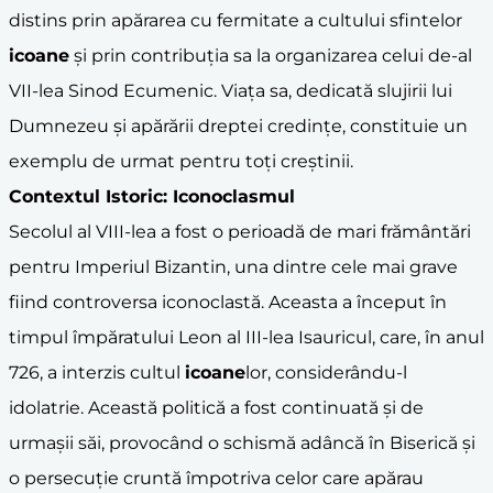
distins prin apărarea cu fermitate a cultului sfintelor
icoane
și prin contribuția sa la organizarea celui de-al
VII-lea Sinod Ecumenic. Viața sa, dedicată slujirii lui
Dumnezeu și apărării dreptei credințe, constituie un
exemplu de urmat pentru toți creștinii.
Contextul Istoric: Iconoclasmul
Secolul al VIII-lea a fost o perioadă de mari frământări
pentru Imperiul Bizantin, una dintre cele mai grave
fiind controversa iconoclastă. Aceasta a început în
timpul împăratului Leon al III-lea Isauricul, care, în anul
726, a interzis cultul
icoane
lor, considerându-l
idolatrie. Această politică a fost continuată și de
urmașii săi, provocând o schismă adâncă în Biserică și
o persecuție cruntă împotriva celor care apărau