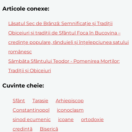
Articole conexe:
Lăsatul Sec de Brânză: Semnificație și Tradiții
Obiceiuri și tradiții de Sfântul Foca în Bucovina –
credințe populare, rânduieli și înțelepciunea satului
românesc
Sâmbăta Sfântului Teodor - Pomenirea Morților:
Tradiții și Obiceiuri
Cuvinte cheie:
Sfânt
Tarasie
Arhiepiscop
Constantinopol
iconoclasm
sinod ecumenic
icoane
ortodoxie
credință
Biserică