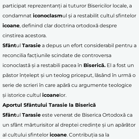
participat reprezentanți ai tuturor Bisericilor locale, a
condamnat
iconoclasm
ul și a restabilit cultul sfintelor
icoane
, definind clar doctrina ortodoxă despre
cinstirea acestora.
Sfânt
ul
Tarasie
a depus un efort considerabil pentru a
reconcilia facțiunile scindate de controversa
iconoclastă și a restabili pacea în
Biserică.
El a fost un
păstor înțelept și un teolog priceput, lăsând în urmă o
serie de scrieri în care apără cu argumente teologice
și istorice cultul
icoane
lor.
Aportul
Sfânt
ului
Tarasie
la Biserică
Sfânt
ul
Tarasie
este venerat de Biserica Ortodoxă ca
un sfânt mărturisitor al dreptei credințe și un apărător
al cultului sfintelor
icoane
. Contribuția sa la