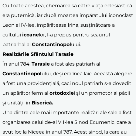
Cu toate acestea, chemarea sa către viața eclesiastică
era puternică, iar după moartea împăratului iconoclast
Leon al IV-lea, împărăteasa Irina, susținătoare a
cultului
icoane
lor, l-a propus pentru scaunul
patriarhal al
Constantinopol
ului.
Realizările
Sfânt
ului
Tarasie
În anul 784,
Tarasie
a fost ales patriarh al
Constantinopol
ului, deși era încă laic. Această alegere
a fost una providențială, căci noul patriarh s-a dovedit
un apărător ferm al
ortodoxie
i și un promotor al păcii
și unității în
Biserică.
Una dintre cele mai importante realizări ale sale a fost
organizarea celui de-al VII-lea Sinod Ecumenic, care a
avut loc la Niceea în anul 787. Acest sinod, la care au