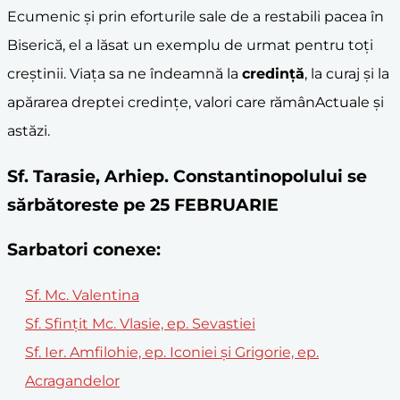
Ecumenic și prin eforturile sale de a restabili pacea în
Biserică, el a lăsat un exemplu de urmat pentru toți
creștinii. Viața sa ne îndeamnă la
credință
, la curaj și la
apărarea dreptei credințe, valori care rămânActuale și
astăzi.
Sf. Tarasie, Arhiep. Constantinopolului se
sărbătoreste pe 25 FEBRUARIE
Sarbatori conexe:
Sf. Mc. Valentina
Sf. Sfințit Mc. Vlasie, ep. Sevastiei
Sf. Ier. Amfilohie, ep. Iconiei și Grigorie, ep.
Acragandelor