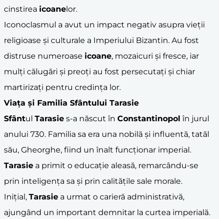
cinstirea
icoane
lor.
Iconoclasmul a avut un impact negativ asupra vieții
religioase și culturale a Imperiului Bizantin. Au fost
distruse numeroase
icoane
, mozaicuri și fresce, iar
mulți călugări și preoți au fost persecutați și chiar
martirizați pentru credința lor.
Viața și Familia
Sfânt
ului
Tarasie
Sfânt
ul
Tarasie
s-a născut în
Constantinopol
în jurul
anului 730. Familia sa era una nobilă și influentă, tatăl
său, Gheorghe, fiind un înalt funcționar imperial.
Tarasie
a primit o educație aleasă, remarcându-se
prin inteligența sa și prin calitățile sale morale.
Inițial,
Tarasie
a urmat o carieră administrativă,
ajungând un important demnitar la curtea imperială.