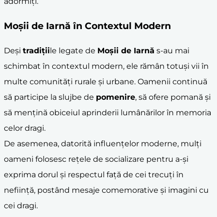
adormiți.
Moșii de Iarnă
în Contextul Modern
Deși
tradiții
le legate de
Moșii de Iarnă
s-au mai
schimbat în contextul modern, ele rămân totuși vii în
multe comunități rurale și urbane. Oamenii continuă
să participe la slujbe de
pomenire
, să ofere pomană și
să mențină obiceiul aprinderii lumânărilor în memoria
celor dragi.
De asemenea, datorită influențelor moderne, mulți
oameni folosesc rețele de socializare pentru a-și
exprima dorul și respectul față de cei trecuți în
neființă, postând mesaje comemorative și imagini cu
cei dragi.