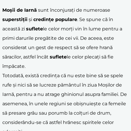
Moșii de Iarnă
sunt înconjurați de numeroase
superstiții
și
credințe populare
. Se spune că în
această zi
suflete
le celor morți vin în lume pentru a
primi darurile pregătite de cei vii. De aceea, este
considerat un gest de respect să se ofere hrană
săracilor, astfel încât
suflete
le celor plecați să fie
împăcate.
Totodată, există credința că nu este bine să se spele
rufe și nici să se lucreze pământul în ziua Moșilor de
Iarnă, pentru a nu atrage ghinionul asupra familiei. De
asemenea, în unele regiuni se obișnuiește ca femeile
să presare grâu sau porumb la colțuri de drum,
considerându-se că astfel hrănesc spiritele celor