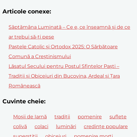
Articole conexe:
Săptămâna Luminată – Ce e, ce înseamnă și de ce
ar trebui să-ți pese
Paștele Catolic și Ortodox 2025: O Sărbătoare
Comună a Creștinismului
Lăsatul Secului pentru Postul Sfintelor Paști –
Tradiții și Obiceiuri din Bucovina, Ardeal și Țara
Românească
Cuvinte cheie:
Moșii de Iarnă
tradiții
pomenire
suflete
colivă
colaci
luminări
credințe populare
superstiții
obiceiuri
pomenire morți