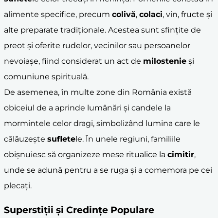
alimente specifice, precum
colivă
,
colaci
, vin, fructe și
alte preparate tradiționale. Acestea sunt sfințite de
preot și oferite rudelor, vecinilor sau persoanelor
nevoiașe, fiind considerat un act de
milostenie
și
comuniune spirituală.
De asemenea, în multe zone din România există
obiceiul de a aprinde lumânări și candele la
mormintele celor dragi, simbolizând lumina care le
călăuzește
suflete
le. În unele regiuni, familiile
obișnuiesc să organizeze mese ritualice la
cimitir
,
unde se adună pentru a se ruga și a comemora pe cei
plecați.
Superstiții și Credințe Populare