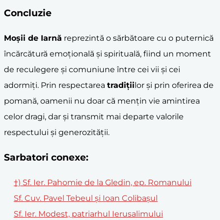
Concluzie
Moșii de Iarnă
reprezintă o sărbătoare cu o puternică
încărcătură emoțională și spirituală, fiind un moment
de reculegere și comuniune între cei vii și cei
adormiți. Prin respectarea
tradiții
lor și prin oferirea de
pomană, oamenii nu doar că mențin vie amintirea
celor dragi, dar și transmit mai departe valorile
respectului și generozității.
Sarbatori conexe:
†) Sf. Ier. Pahomie de la Gledin, ep. Romanului
Sf. Cuv. Pavel Tebeul şi Ioan Colibaşul
Sf. Ier. Modest, patriarhul Ierusalimului