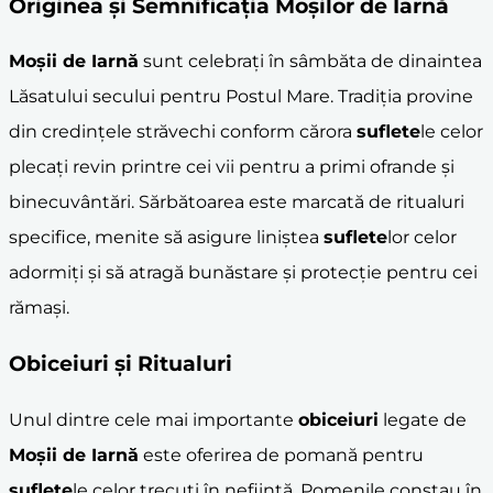
Originea și Semnificația Moșilor de Iarnă
Moșii de Iarnă
sunt celebrați în sâmbăta de dinaintea
Lăsatului secului pentru Postul Mare. Tradiția provine
din credințele străvechi conform cărora
suflete
le celor
plecați revin printre cei vii pentru a primi ofrande și
binecuvântări. Sărbătoarea este marcată de ritualuri
specifice, menite să asigure liniștea
suflete
lor celor
adormiți și să atragă bunăstare și protecție pentru cei
rămași.
Obiceiuri și Ritualuri
Unul dintre cele mai importante
obiceiuri
legate de
Moșii de Iarnă
este oferirea de pomană pentru
suflete
le celor trecuți în neființă. Pomenile constau în