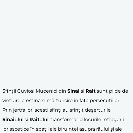
Sfinții Cuvioși Mucenici din
Sinai
și
Rait
sunt pilde de
viețuire creștină și mărturisire în fața persecuțiilor.
Prin jertfa lor, acești sfinți au sfințit deșerturile
Sinai
ului și
Rait
ului, transformând locurile retragerii
lor ascetice în spații ale biruinței asupra răului și ale