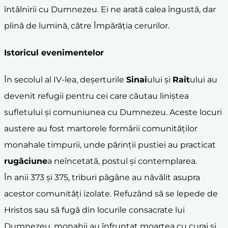
întâlnirii cu Dumnezeu. Ei ne arată calea îngustă, dar
plină de lumină, către Împărăția cerurilor.
Istoricul evenimentelor
În secolul al IV-lea, deșerturile
Sinai
ului și
Rait
ului au
devenit refugii pentru cei care căutau liniștea
sufletului și comuniunea cu Dumnezeu. Aceste locuri
austere au fost martorele formării comunităților
monahale timpurii, unde părinții pustiei au practicat
rugăciune
a neîncetată, postul și contemplarea.
În anii 373 și 375, triburi păgâne au năvălit asupra
acestor comunități izolate. Refuzând să se lepede de
Hristos sau să fugă din locurile consacrate lui
Dumnezeu, monahii au înfruntat moartea cu curaj și