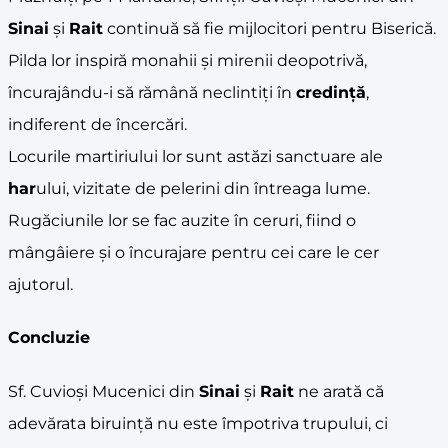
Sinai
și
Rait
continuă să fie mijlocitori pentru Biserică.
Pilda lor inspiră monahii și mirenii deopotrivă,
încurajându-i să rămână neclintiți în
credință
,
indiferent de încercări.
Locurile martiriului lor sunt astăzi sanctuare ale
har
ului, vizitate de pelerini din întreaga lume.
Rugăciunile lor se fac auzite în ceruri, fiind o
mângâiere și o încurajare pentru cei care le cer
ajutorul.
Concluzie
Sf. Cuvioși Mucenici din
Sinai
și
Rait
ne arată că
adevărata biruință nu este împotriva trupului, ci