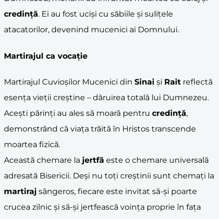
credință
. Ei au fost uciși cu săbiile și sulițele
atacatorilor, devenind mucenici ai Domnului.
Martirajul ca vocație
Martirajul Cuvioșilor Mucenici din
Sinai
și
Rait
reflectă
esența vieții creștine – dăruirea totală lui Dumnezeu.
Acești părinți au ales să moară pentru
credință
,
demonstrând că viața trăită în Hristos transcende
moartea fizică.
Această chemare la
jertfă
este o chemare universală
adresată Bisericii. Deși nu toți creștinii sunt chemați la
martiraj
sângeros, fiecare este invitat să-și poarte
crucea zilnic și să-și jertfească voința proprie în fața