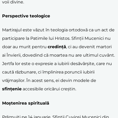
voii divine.
Perspective teologice
Martirajul este văzut în teologia ortodoxă ca un act de
participare la Patimile lui Hristos. Sfinții Mucenici nu
doar au murit pentru
credință
, ci au devenit martori
ai Învierii, dovedind că moartea nu are ultimul cuvânt.
Jertfa lor este o expresie a iubirii desăvârșite, care nu
caută răzbunare, ci împlinirea poruncii iubirii
vrăjmașilor. În acest sens, ei devin modele de
sfințenie
accesibile oricărui creștin.
Moștenirea spirituală
Prăznuiți pe 14 ianuarie, Sfinții Cuvioși Mucenici din