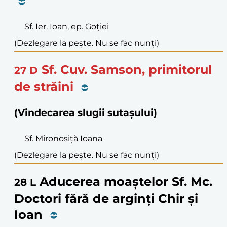
Sf. Ier. Ioan, ep. Goției
(Dezlegare la pește. Nu se fac nunți)
Sf. Cuv. Samson, primitorul
27
D
de străini
(Vindecarea slugii sutașului)
Sf. Mironosiță Ioana
(Dezlegare la pește. Nu se fac nunți)
Aducerea moaștelor Sf. Mc.
28
L
Doctori fără de arginți Chir și
Ioan