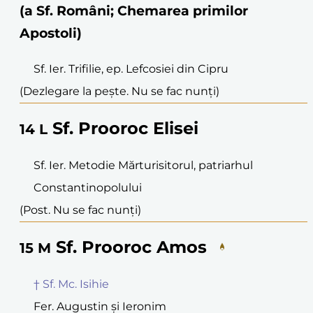
(a Sf. Români; Chemarea primilor
Apostoli)
Sf. Ier. Trifilie, ep. Lefcosiei din Cipru
(Dezlegare la pește. Nu se fac nunți)
Sf. Prooroc Elisei
14
L
Sf. Ier. Metodie Mărturisitorul, patriarhul
Constantinopolului
(Post. Nu se fac nunți)
Sf. Prooroc Amos
15
M
† Sf. Mc. Isihie
Fer. Augustin și Ieronim