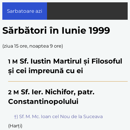
Sarbatoare azi
Sărbători în Iunie 1999
(
ziua 15 ore, noaptea 9 ore
)
Sf. Iustin Martirul și Filosoful
1
M
și cei impreună cu ei
Sf. Ier. Nichifor, patr.
2
M
Constantinopolului
†) Sf. M. Mc. Ioan cel Nou de la Suceava
(Harți)