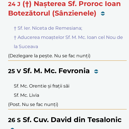
(†) Nașterea Sf. Proroc Ioan
24
J
Botezătorul (Sânzienele)
† Sf. Ier. Niceta de Remesiana;
† Aducerea moaștelor Sf. M. Mc. Ioan cel Nou de
la Suceava
(Dezlegare la pește. Nu se fac nunți)
Sf. M. Mc. Fevronia
25
V
Sf. Mc. Orentie și frații săi
Sf. Mc. Livia
(Post. Nu se fac nunți)
Sf. Cuv. David din Tesalonic
26
S