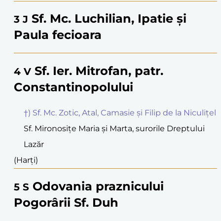
Sf. Mc. Luchilian, Ipatie și
3
J
Paula fecioara
Sf. Ier. Mitrofan, patr.
4
V
Constantinopolului
†) Sf. Mc. Zotic, Atal, Camasie și Filip de la Niculițel
Sf. Mironosițe Maria și Marta, surorile Dreptului
Lazăr
(Harți)
Odovania praznicului
5
S
Pogorârii Sf. Duh