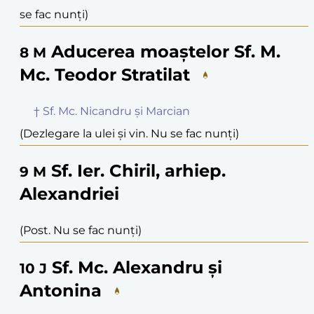
se fac nunți)
Aducerea moaștelor Sf. M.
8
M
Mc. Teodor Stratilat
† Sf. Mc. Nicandru și Marcian
(Dezlegare la ulei și vin. Nu se fac nunți)
Sf. Ier. Chiril, arhiep.
9
M
Alexandriei
(Post. Nu se fac nunți)
Sf. Mc. Alexandru și
10
J
Antonina