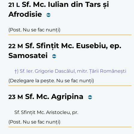
Sf. Mc. Iulian din Tars și
21
L
Afrodisie
(Post. Nu se fac nunți)
Sf. Sfințit Mc. Eusebiu, ep.
22
M
Samosatei
†) Sf. Ier. Grigorie Dascălul, mitr. Țării Românești
(Dezlegare la pește. Nu se fac nunți)
Sf. Mc. Agripina
23
M
Sf. Sfințit Mc. Aristocleu, pr.
(Post. Nu se fac nunți)