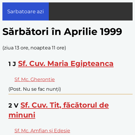
Sarbatoare azi
Sărbători în Aprilie 1999
(
ziua 13 ore, noaptea 11 ore
)
Sf. Cuv. Maria Egipteanca
1
J
Sf. Mc. Gherontie
(Post. Nu se fac nunți)
Sf. Cuv. Tit, făcătorul de
2
V
minuni
Sf. Mc. Amfian și Edesie