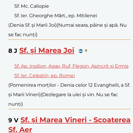
Sf. Mc. Caliopie
Sf. Ier. Gheorghe Mărt., ep. Mitilenei
(Denia Sf. și Marii Joi)
(Numai seara, pâine și apă. Nu
se fac nunți)
Sf. și Marea Joi
8
J
Sf. Ap. Irodion, Agav, Ruf, Flegon, Asincrit și Ermis
Sf. Ier. Celestin, ep. Romei
(Pomenirea morților - Denia celor 12 Evanghelii, a Sf.
și Marii Vineri)
(Dezlegare la ulei și vin. Nu se fac
nunți)
Sf. și Marea Vineri - Scoaterea
9
V
Sf. Aer