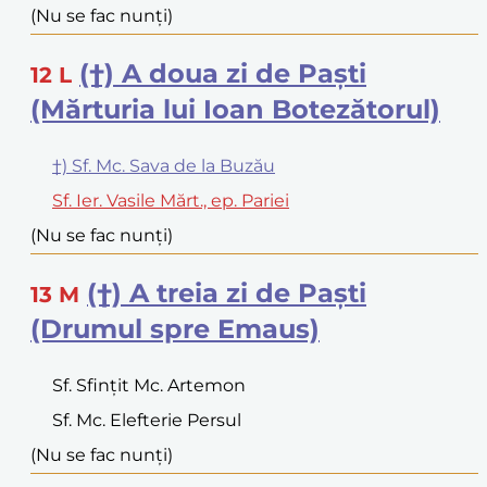
(Nu se fac nunți)
(†) A doua zi de Paști
12
L
(Mărturia lui Ioan Botezătorul)
†) Sf. Mc. Sava de la Buzău
Sf. Ier. Vasile Mărt., ep. Pariei
(Nu se fac nunți)
(†) A treia zi de Paști
13
M
(Drumul spre Emaus)
Sf. Sfințit Mc. Artemon
Sf. Mc. Elefterie Persul
(Nu se fac nunți)