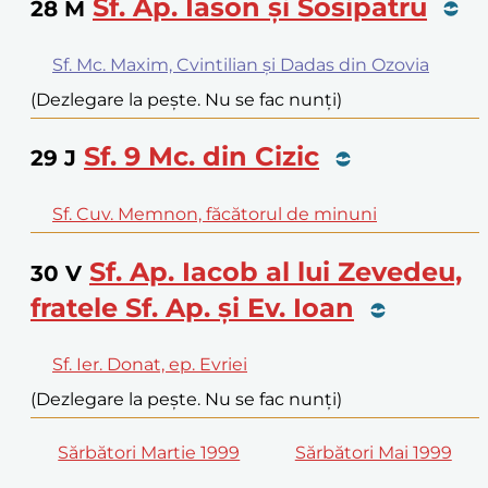
Sf. Ap. Iason și Sosipatru
28
M
Sf. Mc. Maxim, Cvintilian și Dadas din Ozovia
(Dezlegare la pește. Nu se fac nunți)
Sf. 9 Mc. din Cizic
29
J
Sf. Cuv. Memnon, făcătorul de minuni
Sf. Ap. Iacob al lui Zevedeu,
30
V
fratele Sf. Ap. și Ev. Ioan
Sf. Ier. Donat, ep. Evriei
(Dezlegare la pește. Nu se fac nunți)
Sărbători Martie 1999
Sărbători Mai 1999