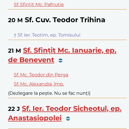
Sf. Sfințit Mc. Pafnutie
Sf. Cuv. Teodor Trihina
20
M
† Sf. Ier. Teotim, ep. Tomisului
Sf. Sfințit Mc. Ianuarie, ep.
21
M
de Benevent
Sf. Mc. Teodor din Perga
Sf. Mc. Alexandra, împ.
(Dezlegare la pește. Nu se fac nunți)
Sf. Ier. Teodor Sicheotul, ep.
22
J
Anastasiopolei