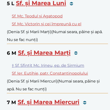
Sf. și Marea Luni
5
L
Sf. Mc. Teodul și Agatopod
Sf. Mc. Victorin și cei împreună cu el
(Denia Sf. și Marii Marți)
(Numai seara, pâine și apă.
Nu se fac nunți)
Sf. și Marea Marți
6
M
† Sf. Sfințit Mc. Irineu, ep. de Sirmium
Sf. Ier. Eutihie, patr. Constantinopolului
(Denia Sf. și Marii Miercuri)
(Numai seara, pâine și
apă. Nu se fac nunți)
Sf. și Marea Miercuri
7
M