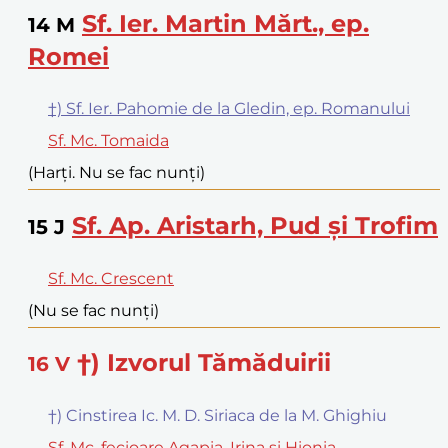
Sf. Ier. Martin Mărt., ep.
14
M
Romei
†) Sf. Ier. Pahomie de la Gledin, ep. Romanului
Sf. Mc. Tomaida
(Harți. Nu se fac nunți)
Sf. Ap. Aristarh, Pud și Trofim
15
J
Sf. Mc. Crescent
(Nu se fac nunți)
†) Izvorul Tămăduirii
16
V
†) Cinstirea Ic. M. D. Siriaca de la M. Ghighiu
Sf. Mc. fecioare Agapia, Irina și Hionia