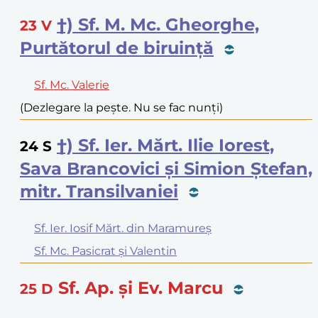
†) Sf. M. Mc. Gheorghe,
23
V
Purtătorul de biruință
Sf. Mc. Valerie
(Dezlegare la pește. Nu se fac nunți)
†) Sf. Ier. Mărt. Ilie Iorest,
24
S
Sava Brancovici și Simion Ștefan,
mitr. Transilvaniei
Sf. Ier. Iosif Mărt. din Maramureș
Sf. Mc. Pasicrat și Valentin
Sf. Ap. și Ev. Marcu
25
D