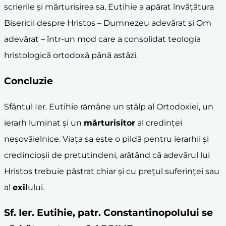
scrierile și mărturisirea sa, Eutihie a apărat învățătura
Bisericii despre Hristos – Dumnezeu adevărat și Om
adevărat – într-un mod care a consolidat teologia
hristologică ortodoxă până astăzi.
Concluzie
Sfântul Ier. Eutihie rămâne un stâlp al Ortodoxiei, un
ierarh luminat și un
mărturisitor
al credinței
neșovăielnice. Viața sa este o pildă pentru ierarhii și
credincioșii de pretutindeni, arătând că adevărul lui
Hristos trebuie păstrat chiar și cu prețul suferinței sau
al
exil
ului.
Sf. Ier. Eutihie, patr. Constantinopolului se