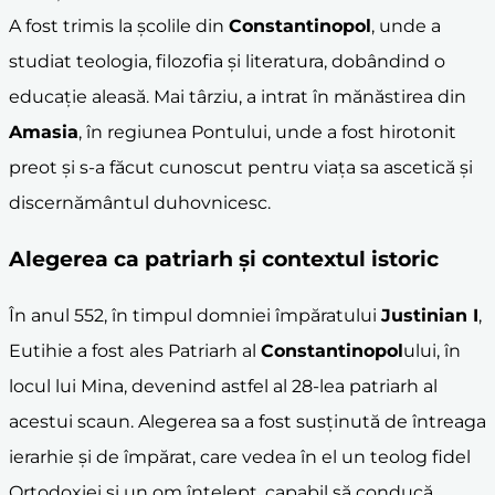
A fost trimis la școlile din
Constantinopol
, unde a
studiat teologia, filozofia și literatura, dobândind o
educație aleasă. Mai târziu, a intrat în mănăstirea din
Amasia
, în regiunea Pontului, unde a fost hirotonit
preot și s-a făcut cunoscut pentru viața sa ascetică și
discernământul duhovnicesc.
Alegerea ca patriarh și contextul istoric
În anul 552, în timpul domniei împăratului
Justinian I
,
Eutihie a fost ales Patriarh al
Constantinopol
ului, în
locul lui Mina, devenind astfel al 28-lea patriarh al
acestui scaun. Alegerea sa a fost susținută de întreaga
ierarhie și de împărat, care vedea în el un teolog fidel
Ortodoxiei și un om înțelept, capabil să conducă