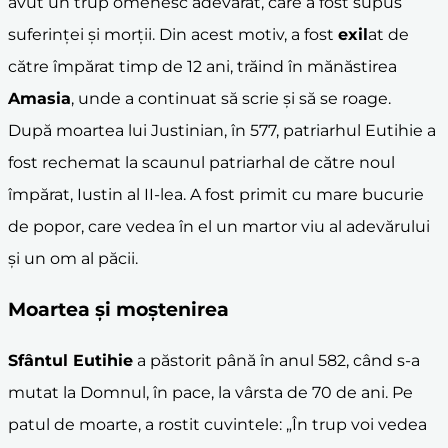
avut un trup omenesc adevărat, care a fost supus
suferinței și morții. Din acest motiv, a fost
exil
at de
către împărat timp de 12 ani, trăind în mănăstirea
Amasia
, unde a continuat să scrie și să se roage.
După moartea lui Justinian, în 577, patriarhul Eutihie a
fost rechemat la scaunul patriarhal de către noul
împărat, Iustin al II-lea. A fost primit cu mare bucurie
de popor, care vedea în el un martor viu al adevărului
și un om al păcii.
Moartea și moștenirea
Sfântul Eutihie
a păstorit până în anul 582, când s-a
mutat la Domnul, în pace, la vârsta de 70 de ani. Pe
patul de moarte, a rostit cuvintele: „În trup voi vedea