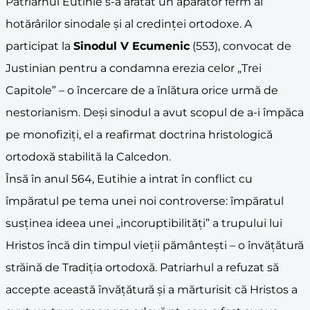
Patriarhul Eutihie s-a arătat un apărător ferm al
hotărârilor sinodale și al credinței ortodoxe. A
participat la
Sinodul V Ecumenic
(553), convocat de
Justinian pentru a condamna erezia celor „Trei
Capitole” – o încercare de a înlătura orice urmă de
nestorianism. Deși sinodul a avut scopul de a-i împăca
pe monofiziți, el a reafirmat doctrina hristologică
ortodoxă stabilită la Calcedon.
Însă în anul 564, Eutihie a intrat în conflict cu
împăratul pe tema unei noi controverse: împăratul
susținea ideea unei „incoruptibilități” a trupului lui
Hristos încă din timpul vieții pământești – o învățătură
străină de Tradiția ortodoxă. Patriarhul a refuzat să
accepte această învățătură și a mărturisit că Hristos a