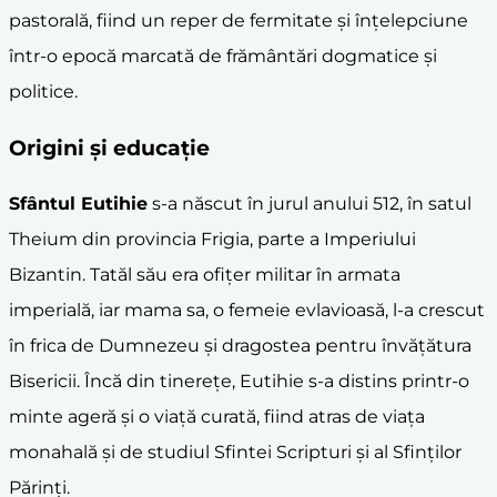
pastorală, fiind un reper de fermitate și înțelepciune
într-o epocă marcată de frământări dogmatice și
politice.
Origini și educație
Sfântul Eutihie
s-a născut în jurul anului 512, în satul
Theium din provincia Frigia, parte a Imperiului
Bizantin. Tatăl său era ofițer militar în armata
imperială, iar mama sa, o femeie evlavioasă, l-a crescut
în frica de Dumnezeu și dragostea pentru învățătura
Bisericii. Încă din tinerețe, Eutihie s-a distins printr-o
minte ageră și o viață curată, fiind atras de viața
monahală și de studiul Sfintei Scripturi și al Sfinților
Părinți.