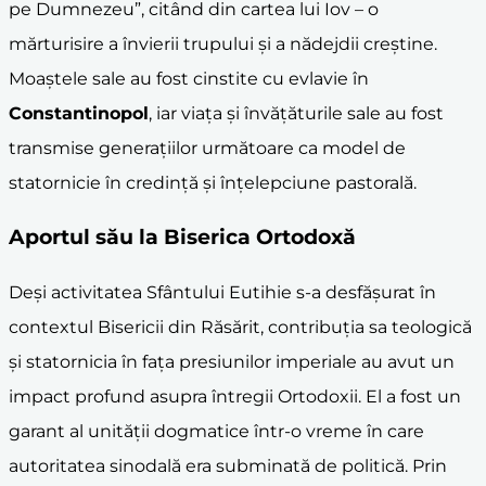
pe Dumnezeu”, citând din cartea lui Iov – o
mărturisire a învierii trupului și a nădejdii creștine.
Moaștele sale au fost cinstite cu evlavie în
Constantinopol
, iar viața și învățăturile sale au fost
transmise generațiilor următoare ca model de
statornicie în credință și înțelepciune pastorală.
Aportul său la
Biserica Ortodoxă
Deși activitatea Sfântului Eutihie s-a desfășurat în
contextul Bisericii din Răsărit, contribuția sa teologică
și statornicia în fața presiunilor imperiale au avut un
impact profund asupra întregii Ortodoxii. El a fost un
garant al unității dogmatice într-o vreme în care
autoritatea sinodală era subminată de politică. Prin