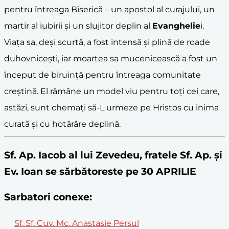
pentru întreaga Biserică – un apostol al curajului, un
martir al iubirii și un slujitor deplin al
Evanghelie
i.
Viața sa, deși scurtă, a fost intensă și plină de roade
duhovnicești, iar moartea sa mucenicească a fost un
început de biruință pentru întreaga comunitate
creștină. El rămâne un model viu pentru toți cei care,
astăzi, sunt chemați să-L urmeze pe Hristos cu inima
curată și cu hotărâre deplină.
Sf. Ap. Iacob al lui Zevedeu, fratele Sf. Ap. și
Ev. Ioan se sărbătoreste pe 30 APRILIE
Sarbatori conexe:
Sf. Sf. Cuv. Mc. Anastasie Persul