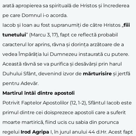
arată apropierea sa spirituală de Hristos și încrederea
pe care Domnul i-o acorda.
Iacob și Ioan au fost supranumiți de către Hristos „
fiii
tunetului
” (Marcu 3, 17), fapt ce reflectă probabil
caracterul lor aprins, râvna și dorința arzătoare de a
vedea Împărăția lui Dumnezeu instaurată cu putere.
Această râvnă se va purifica și desăvârși prin harul
Duhului Sfânt, devenind izvor de
mărturisire
și jertfă
pentru Adevăr.
Martirul întâi dintre apostoli
Potrivit Faptelor Apostolilor (12, 1-2), Sfântul Iacob este
primul dintre cei doisprezece apostoli care a suferit
moarte martirică, fiind ucis cu sabia din porunca
regelui
Irod Agripa
I, în jurul anului 44 d.Hr. Acest fapt