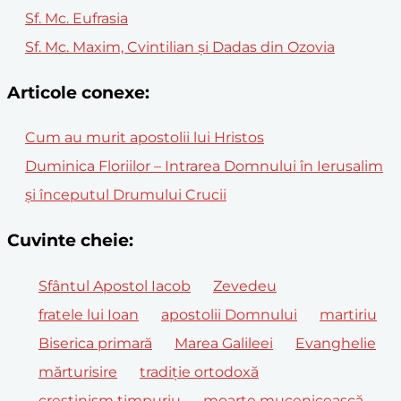
Sf. Mc. Eufrasia
Sf. Mc. Maxim, Cvintilian și Dadas din Ozovia
Articole conexe:
Cum au murit apostolii lui Hristos
Duminica Floriilor – Intrarea Domnului în Ierusalim
și începutul Drumului Crucii
Cuvinte cheie:
Sfântul Apostol Iacob
Zevedeu
fratele lui Ioan
apostolii Domnului
martiriu
Biserica primară
Marea Galileei
Evanghelie
mărturisire
tradiție ortodoxă
creștinism timpuriu
moarte mucenicească