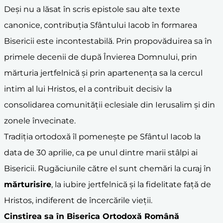
Deși nu a lăsat în scris epistole sau alte texte
canonice, contribuția Sfântului Iacob în formarea
Bisericii este incontestabilă. Prin propovăduirea sa în
primele decenii de după Învierea Domnului, prin
mărturia jertfelnică și prin apartenența sa la cercul
intim al lui Hristos, el a contribuit decisiv la
consolidarea comunității eclesiale din Ierusalim și din
zonele învecinate.
Tradiția ortodoxă îl pomenește pe Sfântul Iacob la
data de 30 aprilie, ca pe unul dintre marii stâlpi ai
Bisericii. Rugăciunile către el sunt chemări la curaj în
mărturisire
, la iubire jertfelnică și la fidelitate față de
Hristos, indiferent de încercările vieții.
Cinstirea sa în Biserica Ortodoxă Română