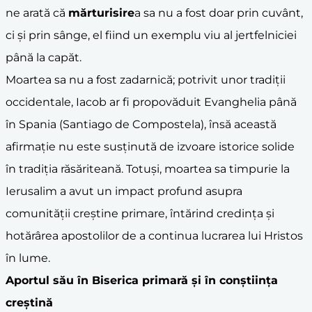
ne arată că
mărturisire
a sa nu a fost doar prin cuvânt,
ci și prin sânge, el fiind un exemplu viu al jertfelniciei
până la capăt.
Moartea sa nu a fost zadarnică; potrivit unor tradiții
occidentale, Iacob ar fi propovăduit Evanghelia până
în Spania (Santiago de Compostela), însă această
afirmație nu este susținută de izvoare istorice solide
în tradiția răsăriteană. Totuși, moartea sa timpurie la
Ierusalim a avut un impact profund asupra
comunității creștine primare, întărind credința și
hotărârea apostolilor de a continua lucrarea lui Hristos
în lume.
Aportul său în
Biserica primară
și în conștiința
creștină