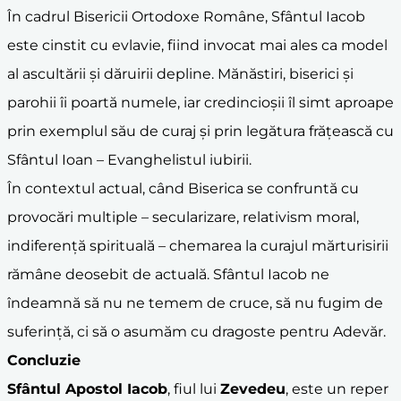
În cadrul Bisericii Ortodoxe Române, Sfântul Iacob
este cinstit cu evlavie, fiind invocat mai ales ca model
al ascultării și dăruirii depline. Mănăstiri, biserici și
parohii îi poartă numele, iar credincioșii îl simt aproape
prin exemplul său de curaj și prin legătura frățească cu
Sfântul Ioan – Evanghelistul iubirii.
În contextul actual, când Biserica se confruntă cu
provocări multiple – secularizare, relativism moral,
indiferență spirituală – chemarea la curajul mărturisirii
rămâne deosebit de actuală. Sfântul Iacob ne
îndeamnă să nu ne temem de cruce, să nu fugim de
suferință, ci să o asumăm cu dragoste pentru Adevăr.
Concluzie
Sfântul Apostol Iacob
, fiul lui
Zevedeu
, este un reper