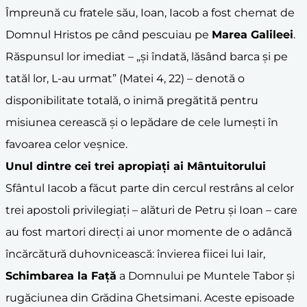
Împreună cu fratele său, Ioan, Iacob a fost chemat de
Domnul Hristos pe când pescuiau pe
Marea Galileei
.
Răspunsul lor imediat – „și îndată, lăsând barca și pe
tatăl lor, L-au urmat” (Matei 4, 22) – denotă o
disponibilitate totală, o inimă pregătită pentru
misiunea cerească și o lepădare de cele lumești în
favoarea celor veșnice.
Unul dintre cei trei apropiați ai Mântuitorului
Sfântul Iacob a făcut parte din cercul restrâns al celor
trei apostoli privilegiați – alături de Petru și Ioan – care
au fost martori direcți ai unor momente de o adâncă
încărcătură duhovnicească: învierea fiicei lui Iair,
Schimbarea la Față
a Domnului pe Muntele Tabor și
rugăciunea din Grădina Ghetsimani. Aceste episoade