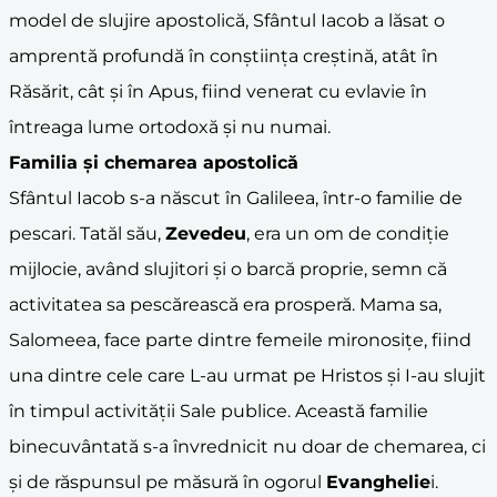
model de slujire apostolică, Sfântul Iacob a lăsat o
amprentă profundă în conștiința creștină, atât în
Răsărit, cât și în Apus, fiind venerat cu evlavie în
întreaga lume ortodoxă și nu numai.
Familia și chemarea apostolică
Sfântul Iacob s-a născut în Galileea, într-o familie de
pescari. Tatăl său,
Zevedeu
, era un om de condiție
mijlocie, având slujitori și o barcă proprie, semn că
activitatea sa pescărească era prosperă. Mama sa,
Salomeea, face parte dintre femeile mironosițe, fiind
una dintre cele care L-au urmat pe Hristos și I-au slujit
în timpul activității Sale publice. Această familie
binecuvântată s-a învrednicit nu doar de chemarea, ci
și de răspunsul pe măsură în ogorul
Evanghelie
i.