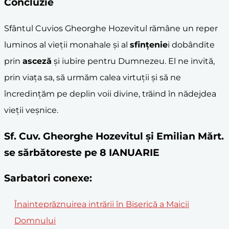
Concluzie
Sfântul Cuvios Gheorghe Hozevitul rămâne un reper
luminos al vieții monahale și al
sfințenie
i dobândite
prin
asceză
și iubire pentru Dumnezeu. El ne invită,
prin viața sa, să urmăm calea virtuții și să ne
încredințăm pe deplin voii divine, trăind în nădejdea
vieții veșnice.
Sf. Cuv. Gheorghe Hozevitul şi Emilian Mărt.
se sărbătoreste pe 8 IANUARIE
Sarbatori conexe:
Înainteprăznuirea intrării în Biserică a Maicii
Domnului