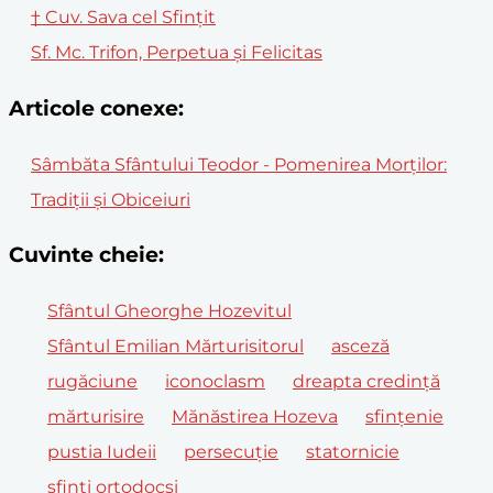
† Cuv. Sava cel Sfinţit
Sf. Mc. Trifon, Perpetua şi Felicitas
Articole conexe:
Sâmbăta Sfântului Teodor - Pomenirea Morților:
Tradiții și Obiceiuri
Cuvinte cheie:
Sfântul Gheorghe Hozevitul
Sfântul Emilian Mărturisitorul
asceză
rugăciune
iconoclasm
dreapta credință
mărturisire
Mănăstirea Hozeva
sfințenie
pustia Iudeii
persecuție
statornicie
sfinți ortodocși