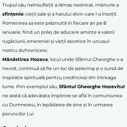
Trupul său neînsuflețit a rămas nestricat, mărturie a
sfințenie
i vieții sale și a harului divin care l-a însoțit.
Pomenirea sa este prăznuită în fiecare an pe 8
ianuarie, fiind un prilej de aducere aminte a valorii
rugăciunii, smereniei și vieții ascetice în urcușul
nostru duhovnicesc.
Mănăstirea Hozeva
, locul unde Sfântul Gheorghe s-a
nevoit, continuă să fie un loc de pelerinaj și o sursă de
inspirație spirituală pentru credincioși din întreaga
lume. Prin exemplul său,
Sfântul Gheorghe Hozevitul
ne arată că adevărata împlinire se află în comuniunea
cu Dumnezeu, în lepădarea de sine și în urmarea
poruncilor Lui.