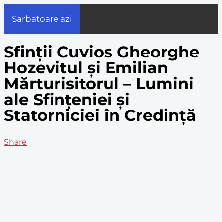
Sarbatoare azi
Sfinții Cuvios Gheorghe
Hozevitul și Emilian
Mărturisitorul – Lumini
ale Sfințeniei și
Statorniciei în Credință
Share