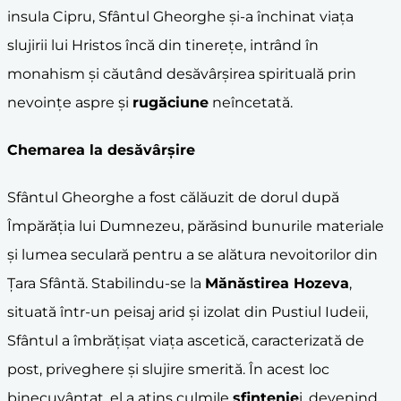
insula Cipru, Sfântul Gheorghe și-a închinat viața
slujirii lui Hristos încă din tinerețe, intrând în
monahism și căutând desăvârșirea spirituală prin
nevoințe aspre și
rugăciune
neîncetată.
Chemarea la desăvârșire
Sfântul Gheorghe a fost călăuzit de dorul după
Împărăția lui Dumnezeu, părăsind bunurile materiale
și lumea seculară pentru a se alătura nevoitorilor din
Țara Sfântă. Stabilindu-se la
Mănăstirea Hozeva
,
situată într-un peisaj arid și izolat din Pustiul Iudeii,
Sfântul a îmbrățișat viața ascetică, caracterizată de
post, priveghere și slujire smerită. În acest loc
binecuvântat, el a atins culmile
sfințenie
i, devenind